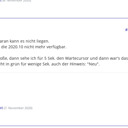
st
(
6. November 2020
)
#
daran kann es nicht liegen.
d die 2020.10 nicht mehr verfügbar.
ße, dann sehe ich für 5 Sek. den Wartecursor und dann war's das
t in grün für wenige Sek. auch der Hinweis: "Neu".
45
(
7. November 2020
)