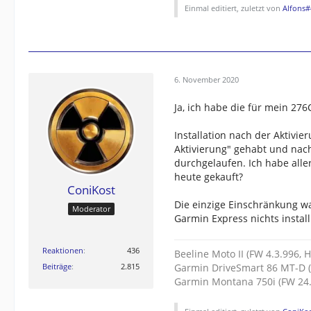
Einmal editiert, zuletzt von
Alfons#
6. November 2020
Ja, ich habe die für mein 276
Installation nach der Aktivie
Aktivierung" gehabt und nach
durchgelaufen. Ich habe alle
heute gekauft?
ConiKost
Die einzige Einschränkung wa
Moderator
Garmin Express nichts install
Reaktionen
436
Beeline Moto II (FW 4.3.996, 
Garmin DriveSmart 86 MT-D (
Beiträge
2.815
Garmin Montana 750i (FW 24.