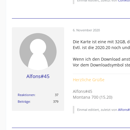
Einmal editiert, zuletzt von
ConiKo
6. November 2020
Die Karte ist eine mit 32GB, 
Evtl. ist die 2020.20 noch un
Wenn ich den Download ansto
Vor dem Downloadsymbol steh
Alfons#45
Herzliche Grüße
Alfons#45
Reaktionen
37
Montana 700 (15.20)
Beiträge
379
Einmal editiert, zuletzt von
Alfons#