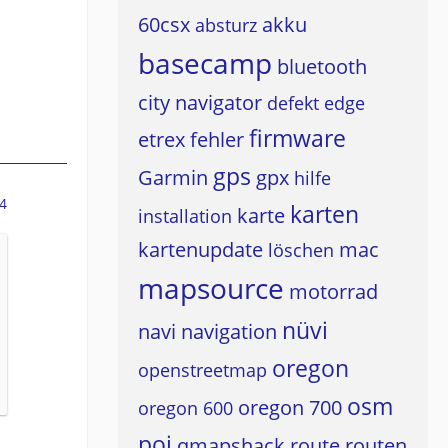
60csx
akku
absturz
basecamp
bluetooth
city navigator
defekt
edge
firmware
etrex
fehler
gps
Garmin
gpx
hilfe
4
karten
karte
installation
kartenupdate
mac
löschen
mapsource
motorrad
nüvi
navi
navigation
oregon
openstreetmap
osm
oregon 700
oregon 600
poi
qmapshack
route
routen