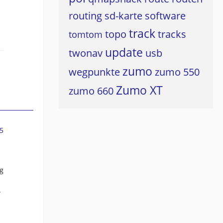
routing
sd-karte
software
track
topo
tracks
tomtom
update
twonav
usb
zumo
wegpunkte
zumo 550
Zumo XT
zumo 660
5
g
.