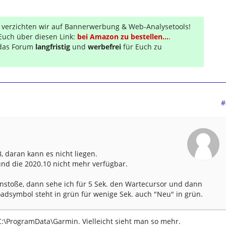
r verzichten wir auf Bannerwerbung & Web-Analysetools!
Euch über diesen Link:
bei Amazon zu bestellen...
.
s das Forum
langfristig
und
werbefrei
für Euch zu
#
B, daran kann es nicht liegen.
 und die 2020.10 nicht mehr verfügbar.
stoße, dann sehe ich für 5 Sek. den Wartecursor und dann
dsymbol steht in grün für wenige Sek. auch "Neu" in grün.
C:\ProgramData\Garmin. Vielleicht sieht man so mehr.