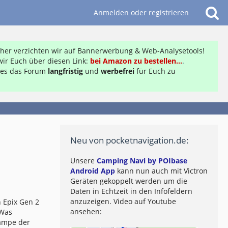
Anmelden oder registrieren
daher verzichten wir auf Bannerwerbung & Web-Analysetools!
ir Euch über diesen Link:
bei Amazon zu bestellen...
.
ft es das Forum
langfristig
und
werbefrei
für Euch zu
Neu von pocketnavigation.de:
Unsere
Camping Navi by POIbase
Android App
kann nun auch mit Victron
Geräten gekoppelt werden um die
Daten in Echtzeit in den Infofeldern
anzuzeigen. Video auf Youtube
 Epix Gen 2
ansehen:
 Was
lampe der