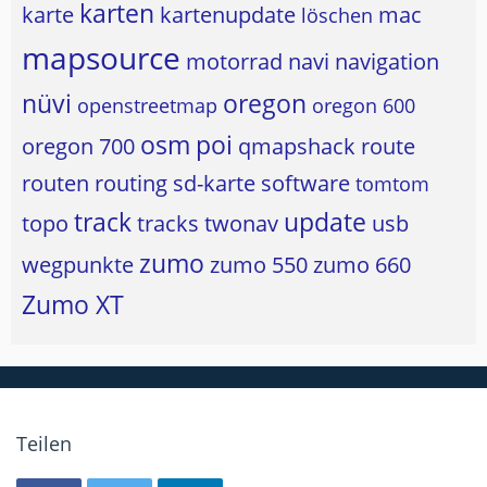
karten
karte
kartenupdate
mac
löschen
mapsource
motorrad
navi
navigation
nüvi
oregon
openstreetmap
oregon 600
osm
poi
oregon 700
qmapshack
route
routen
routing
sd-karte
software
tomtom
track
update
topo
tracks
twonav
usb
zumo
wegpunkte
zumo 550
zumo 660
Zumo XT
Teilen