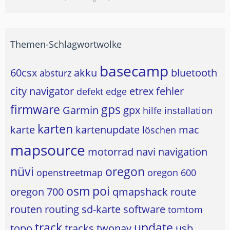
Themen-Schlagwortwolke
basecamp
60csx
akku
bluetooth
absturz
city navigator
etrex
fehler
defekt
edge
firmware
gps
Garmin
gpx
hilfe
installation
karten
karte
kartenupdate
mac
löschen
mapsource
motorrad
navi
navigation
nüvi
oregon
openstreetmap
oregon 600
osm
poi
oregon 700
qmapshack
route
routen
routing
sd-karte
software
tomtom
track
update
topo
tracks
twonav
usb