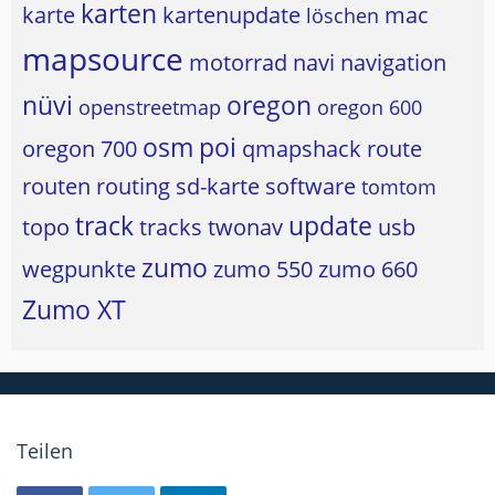
karten
karte
kartenupdate
mac
löschen
mapsource
motorrad
navi
navigation
nüvi
oregon
openstreetmap
oregon 600
osm
poi
oregon 700
qmapshack
route
routen
routing
sd-karte
software
tomtom
track
update
topo
tracks
twonav
usb
zumo
wegpunkte
zumo 550
zumo 660
Zumo XT
Teilen