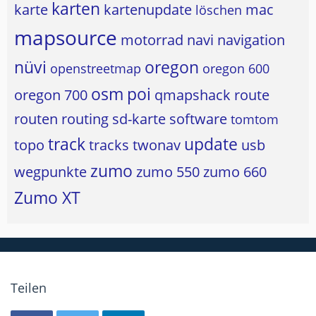
karten
karte
kartenupdate
mac
löschen
mapsource
motorrad
navi
navigation
nüvi
oregon
openstreetmap
oregon 600
osm
poi
oregon 700
qmapshack
route
routen
routing
sd-karte
software
tomtom
track
update
topo
tracks
twonav
usb
zumo
wegpunkte
zumo 550
zumo 660
Zumo XT
Teilen