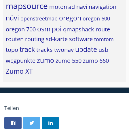
mapsource
motorrad
navi
navigation
nüvi
oregon
openstreetmap
oregon 600
osm
poi
oregon 700
qmapshack
route
routen
routing
sd-karte
software
tomtom
track
update
topo
tracks
twonav
usb
zumo
wegpunkte
zumo 550
zumo 660
Zumo XT
Teilen