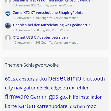
Seltsame Tracks können nicht gelöscht werden
7 Antworten, 953 Zugriffe, Vor einer Woche
Zumo XT2 XT verschobene ShapingPoints
39 Antworten, 4.800 Zugriffe, Vor einem Monat
Hat sich bei der Aufzeichnung was geändert ?
9 Antworten, 1.288 Zugriffe, Vor 3 Wochen
XT2 mit USB C Adapter betreiben
16 Antworten, 1.368 Zugriffe, Vor einem Monat
Themen-Schlagwortwolke
basecamp
60csx
akku
bluetooth
absturz
city navigator
etrex
fehler
defekt
edge
firmware
gps
Garmin
gpx
hilfe
installation
karten
karte
kartenupdate
mac
löschen