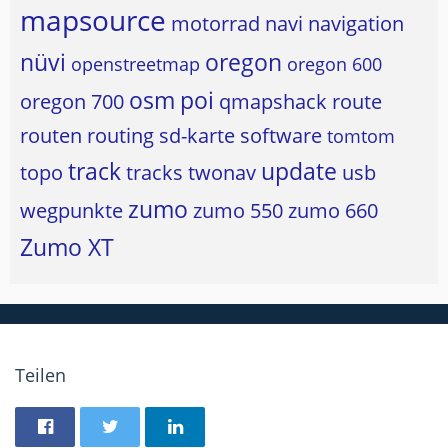
mapsource
motorrad
navi
navigation
nüvi
oregon
openstreetmap
oregon 600
osm
poi
oregon 700
qmapshack
route
routen
routing
sd-karte
software
tomtom
track
update
topo
tracks
twonav
usb
zumo
wegpunkte
zumo 550
zumo 660
Zumo XT
Teilen