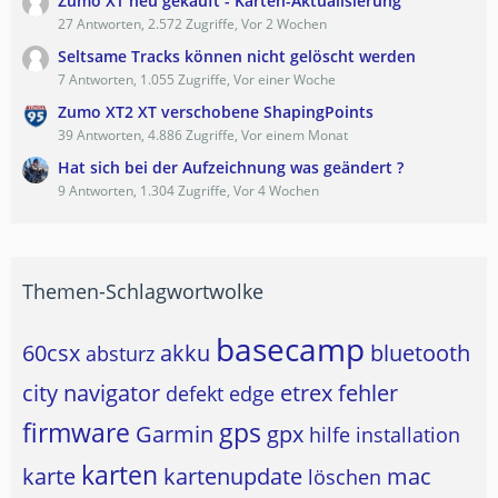
Zumo XT neu gekauft - Karten-Aktualisierung
27 Antworten, 2.572 Zugriffe, Vor 2 Wochen
Seltsame Tracks können nicht gelöscht werden
7 Antworten, 1.055 Zugriffe, Vor einer Woche
Zumo XT2 XT verschobene ShapingPoints
39 Antworten, 4.886 Zugriffe, Vor einem Monat
Hat sich bei der Aufzeichnung was geändert ?
9 Antworten, 1.304 Zugriffe, Vor 4 Wochen
Themen-Schlagwortwolke
basecamp
60csx
akku
bluetooth
absturz
city navigator
etrex
fehler
defekt
edge
firmware
gps
Garmin
gpx
hilfe
installation
karten
karte
kartenupdate
mac
löschen