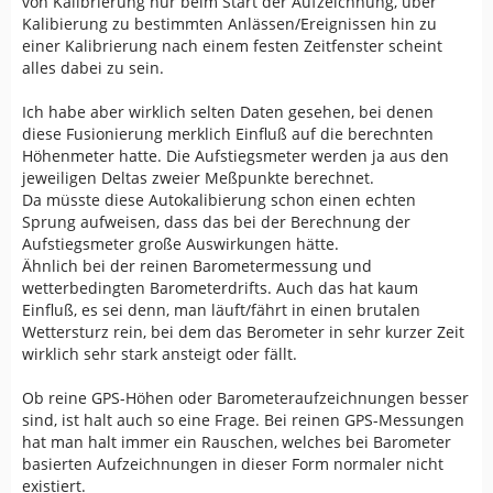
von Kalibrierung nur beim Start der Aufzeichnung, über
Wer glaubt dass deshalb nur die barometrische Höhe
Kalibierung zu bestimmten Anlässen/Ereignissen hin zu
besser ist der irrt. Ich bin etliche Touren mit dem
einer Kalibrierung nach einem festen Zeitfenster scheint
Aventura und dem GPSMap zugleich gegangen. Das
alles dabei zu sein.
Aventura nimmt nur die GPS Höhe oder die
barometrische Höhe. Garmin macht sein Fusionsding.
Ich habe aber wirklich selten Daten gesehen, bei denen
Mal war die Aufzeichnung des einen Gerätes stimmiger
diese Fusionierung merklich Einfluß auf die berechnten
als die des anderen und umgekehrt. Da gibt es kein
Höhenmeter hatte. Die Aufstiegsmeter werden ja aus den
Schwarz und Weiß.
jeweiligen Deltas zweier Meßpunkte berechnet.
Da müsste diese Autokalibierung schon einen echten
Ich kann nur jedem raten: Stell das Gerät so gut wie
Sprung aufweisen, dass das bei der Berechnung der
möglich am Anfang der Tour ein und mache deinen
Aufstiegsmeter große Auswirkungen hätte.
Frieden mit dem was am Ende herauskommt.
Ähnlich bei der reinen Barometermessung und
wetterbedingten Barometerdrifts. Auch das hat kaum
Einfluß, es sei denn, man läuft/fährt in einen brutalen
Wettersturz rein, bei dem das Berometer in sehr kurzer Zeit
wirklich sehr stark ansteigt oder fällt.
Ob reine GPS-Höhen oder Barometeraufzeichnungen besser
sind, ist halt auch so eine Frage. Bei reinen GPS-Messungen
hat man halt immer ein Rauschen, welches bei Barometer
basierten Aufzeichnungen in dieser Form normaler nicht
existiert.