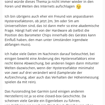
Probleme gibt es eigentlich immer nur bei
sonst würde dieses Thema ja nicht immer wieder in den
Aufzeichnungen, die keine nennenswerten Höhenmeter
Foren und Weiten des Internets aufschlagen
gemacht haben, die Leute aber trotzdem einen möglichst
akkuraten Wert erwarten. Klappt natürlich nicht und
Ich bin übrigens auch eher ein Freund von anpassbaren
jeder ist enttäuscht.
Hysteresefaktoren, ob jetzt 2m, 3m oder 5m am
Universellsten sind, das ist dann mehr so eine akademische
Wir hatten z.B. noch nie die Diskussion, dass sich jemand
Frage. Hängt halt viel von der Hardware ab (selbst die
über 50Hm Differenz bei einer 1200Hm Tour beschwert
Position des Barometer Chips innerhalb des Gerätes kann
hat. Wohl aber bei 50Hm wenn es nur ein paar hundert
Einfluß haben, den man unter Umständen irgendwie
Höhenmeter waren. Klar relativ ist das mehr. Aufgrund
abfangen muss).
des Mess- und Auswerteverfahrens aber erwartbar und
erklärbar.
Ich habe viele Daten im Nachinein darauf beleuchtet, bei
einigen bewirkt eine Änderung des Hysteresefaktors eine
Der einzige ärgerliche Fehler entsteht wenn
recht kleine Abweichung, bei anderen liegen dann mitunter
zwischendurch nach schlechtem Empfang bei Garmin die
Welten dazwischen, wenn der Hysteresefaktor minimalst
Fusion von der barometrischen Höhe und der GPS Höhe
von zwei auf drei verändert wird (Samplerate der
auseinander läuft und sich ab diesem Punkt ein
Aufzeichnung, aber auch das Verhalten der Höhenmessung
deutlicher Offset entsteht. Das sind die Runden die mit
spielen da mit rein).
einer Differenz von etlichen Metern zwischen Start- und
Endpunkt enden. Aber auch das muss man einfach
Das Fusionsding bei Garmin (und einigen anderen
hinnehmen. Die verwendete Technologie gibt nicht mehr
Herstellern) ist ja so eine closed-box Geschichte. Da
her.
scheinen viele Geräte ein Eigenleben zu führen,