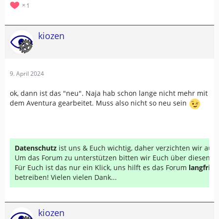
1
abzuspeichern (s.u.).
Zur Definition: Die (berechnete)…
kiozen
9. April 2024
ok, dann ist das "neu". Naja hab schon lange nicht mehr mit
dem Aventura gearbeitet. Muss also nicht so neu sein
Datenschutz
ist uns & Euch wichtig, daher verzichten wir au
Um das Forum zu unterstützen bitten wir Euch über diesen Li
Für Euch ist das nur ein Klick, uns hilft es das Forum
langfrist
betreiben! Vielen vielen Dank...
kiozen