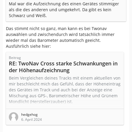
Mal war die Aufzeichnung des einen Gerätes stimmiger
als die des anderen und umgekehrt. Da gibt es kein
Schwarz und Weiß.
Das stimmt nicht so ganz, man kann es bei Twonav
auswählen und zwischendurch wird tatsächlich immer
wieder mal das Barometer automatisch geeicht.
Ausführlich siehe hier:
Beitrag
RE: TwoNav Cross starke Schwankungen in
der Höhenaufzeichnung
Beim Vergleichen deines Tracks mit einem aktuellen von
mir beschleicht mich das Gefühl, dass der Höheneintrag
des Gerätes im Track und auch bei der Anzeige eine
Mischung aus GPS-, Barometrischer Höhe und Grünem
Mondlicht (Herstellerzauber) ist.
Vermutlich machen das alle Hersteller so, Compe gibt
hedgehog
uns aber die gut versteckte Möglichkeit, die Grundlagen
6. April 2024
der Berechnung (Luftdruck, GPS Höhe, Barometrische
Höhe, Höhe über dem Meeresboden) auch mit