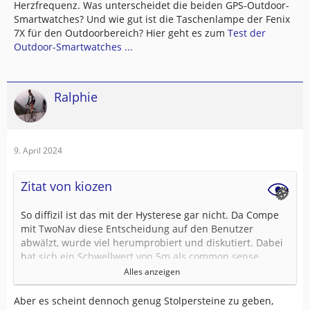
Herzfrequenz. Was unterscheidet die beiden GPS-Outdoor-
Smartwatches? Und wie gut ist die Taschenlampe der Fenix
7X für den Outdoorbereich? Hier geht es zum
Test der
Outdoor-Smartwatches ...
Ralphie
9. April 2024
Zitat von kiozen
So diffizil ist das mit der Hysterese gar nicht. Da Compe
mit TwoNav diese Entscheidung auf den Benutzer
abwälzt, wurde viel herumprobiert und diskutiert. Dabei
hat sich ein Schwellwert von 5m als common sense
herausgebildet. Und der Wert ist tatsächlich recht
Alles anzeigen
universell anzuwenden.
Aber es scheint dennoch genug Stolpersteine zu geben,