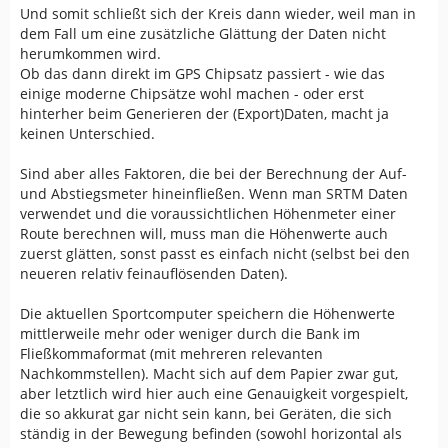
Satellitenkonstellation ab. Und leider auch von der
Und somit schließt sich der Kreis dann wieder, weil man in
Empfindlichkeit. Und in diesem Fall bedeutet ein
dem Fall um eine zusätzliche Glättung der Daten nicht
empfindlicher Empfänger leider nicht bessere
herumkommen wird.
Genauigkeit. Im Gegenteil die Empfindlichkeit ist
Ob das dann direkt im GPS Chipsatz passiert - wie das
kontraproduktiv.
einige moderne Chipsätze wohl machen - oder erst
hinterher beim Generieren der (Export)Daten, macht ja
Ich hab hier auf dem Schreibtisch kommerzielle
keinen Unterschied.
Empfänger stehen, mit denen man Erdarbeiten im
Zentimeterbereich (auch Höhe) machen kann. Klar, der
Sind aber alles Faktoren, die bei der Berechnung der Auf-
Schlüssel dazu heißt in erster Linie RTK. Aber eben auch
und Abstiegsmeter hineinfließen. Wenn man SRTM Daten
die Empfindlichkeit. Diese Empfänger empfangen nichts
verwendet und die voraussichtlichen Höhenmeter einer
auf meinem Schreibtisch, während mein Garmin fröhlich
Route berechnen will, muss man die Höhenwerte auch
eine Position hat (die wie blöde zappelt). Die empfangen
zuerst glätten, sonst passt es einfach nicht (selbst bei den
noch nicht mal auf meinem Fensterbrett etwas. Aber
neueren relativ feinauflösenden Daten).
wenn sie im freien Feld sind, dann hast Du auch ohne
RTK eine Position, die deutlich weniger Rauschen
Die aktuellen Sportcomputer speichern die Höhenwerte
aufweist.
mittlerweile mehr oder weniger durch die Bank im
Fließkommaformat (mit mehreren relevanten
Und da sind wir eben auch bei den Problemen im
Nachkommstellen). Macht sich auf dem Papier zwar gut,
Consumer Bereich. Freizeitgestaltung findet nicht auf
aber letztlich wird hier auch eine Genauigkeit vorgespielt,
offenem Feld statt. Eher im Gegenteil. Schön ist es dort
die so akkurat gar nicht sein kann, bei Geräten, die sich
wo der Empfang schlecht ist. Wenn dort der Empfang
ständig in der Bewegung befinden (sowohl horizontal als