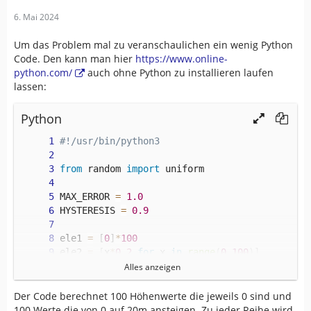
6. Mai 2024
Um das Problem mal zu veranschaulichen ein wenig Python
Code. Den kann man hier
https://www.online-
python.com/
auch ohne Python zu installieren laufen
lassen:
Python
#!/usr/bin/python3
from
 random 
import
 uniform
MAX_ERROR 
=
1.0
HYSTERESIS 
=
0.9
ele1 
=
[
0
]
*
100
ele2 
=
[
x
*
0.2
for
 x 
in
range
(
0
,
100
)
]
error 
=
[
uniform
(
-
MAX_ERROR
,
 MAX_ERROR
)
for
 x
Alles anzeigen
def
simple_asc
(
ele
,
 error
)
:
Der Code berechnet 100 Höhenwerte die jeweils 0 sind und
    asc 
=
0
100 Werte die von 0 auf 20m ansteigen. Zu jeder Reihe wird