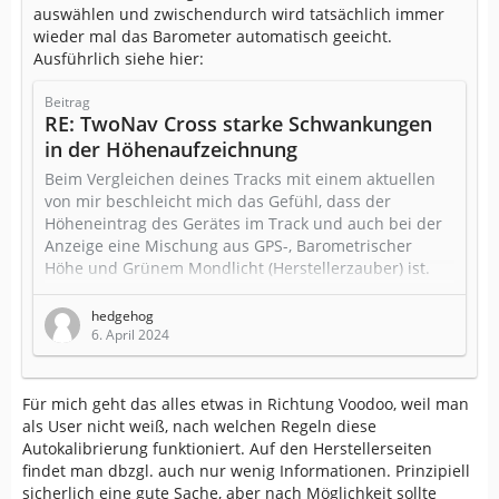
auswählen und zwischendurch wird tatsächlich immer
wieder mal das Barometer automatisch geeicht.
Ausführlich siehe hier:
Beitrag
RE: TwoNav Cross starke Schwankungen
in der Höhenaufzeichnung
Beim Vergleichen deines Tracks mit einem aktuellen
von mir beschleicht mich das Gefühl, dass der
Höheneintrag des Gerätes im Track und auch bei der
Anzeige eine Mischung aus GPS-, Barometrischer
Höhe und Grünem Mondlicht (Herstellerzauber) ist.
Vermutlich machen das alle Hersteller so, Compe gibt
hedgehog
uns aber die gut versteckte Möglichkeit, die
6. April 2024
Grundlagen der Berechnung (Luftdruck, GPS Höhe,
Barometrische Höhe, Höhe über dem Meeresboden)
auch mit abzuspeichern (s.u.).
Für mich geht das alles etwas in Richtung Voodoo, weil man
Zur Definition: Die (berechnete)…
als User nicht weiß, nach welchen Regeln diese
Autokalibrierung funktioniert. Auf den Herstellerseiten
findet man dbzgl. auch nur wenig Informationen. Prinzipiell
sicherlich eine gute Sache, aber nach Möglichkeit sollte