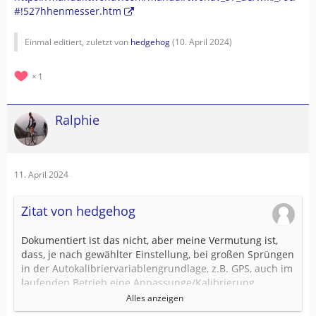
#!527hhenmesser.htm
Einmal editiert, zuletzt von
hedgehog
(
10. April 2024
)
1
Ralphie
11. April 2024
Zitat von hedgehog
Dokumentiert ist das nicht, aber meine Vermutung ist,
dass, je nach gewählter Einstellung, bei großen Sprüngen
in der Autokalibriervariablengrundlage, z.B. GPS, auch im
laufenden Betrieb eine Anpassunge/Kalibrierung
stattfindet. Das kann ich aber auswählen.
Alles anzeigen
...