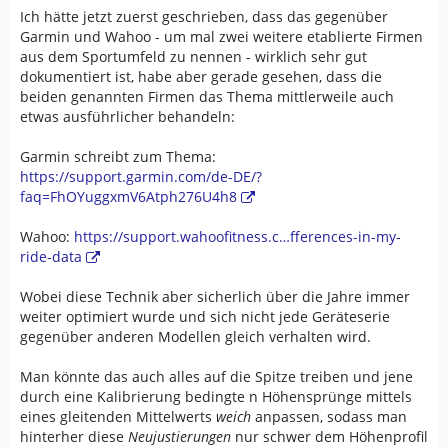
Die Option 2 (Barometerhöhe) entspricht dann
Ich hätte jetzt zuerst geschrieben, dass das gegenüber
vermutlich der Höhenaufzeichnung mit dem wenigsten
Garmin und Wahoo - um mal zwei weitere etablierte Firmen
Voodoozauber. Wer sich für die Option 1 (GPS-Höhe)
aus dem Sportumfeld zu nennen - wirklich sehr gut
entscheidet, ist selbst schuld.
dokumentiert ist, habe aber gerade gesehen, dass die
beiden genannten Firmen das Thema mittlerweile auch
Das Problem bei Compe ist: wir können die Software
etwas ausführlicher behandeln:
extrem gut an unsere Bedürfnisse anpassen, haben aber
eine mehr als dürftige Dokumentation, die uns dabei
Garmin schreibt zum Thema:
hilft. Im genannten Thread hatte halt der Nutzer sich für
https://support.garmin.com/de-DE/?
eine (fortwährende) Autokalibrierung durch GPS Höhe
faq=FhOYuggxmV6Atph276U4h8
entschieden. Da ist es nicht verwunderlich, wenn es,
wenn die GPS Verbindung dürftig ist, zu gehäuften
Wahoo:
https://support.wahoofitness.c…fferences-in-my-
Fehlern in Höhenaufzeichnung kommt.
ride-data
Hier noch die Dokuseite dazu:
Wobei diese Technik aber sicherlich über die Jahre immer
https://manual.twonav.com/manu…
weiter optimiert wurde und sich nicht jede Geräteserie
i_roc/#!527hhenmesser.htm
gegenüber anderen Modellen gleich verhalten wird.
Man könnte das auch alles auf die Spitze treiben und jene
durch eine Kalibrierung bedingte n Höhensprünge mittels
eines gleitenden Mittelwerts
weich
anpassen, sodass man
hinterher diese
Neujustierungen
nur schwer dem Höhenprofil