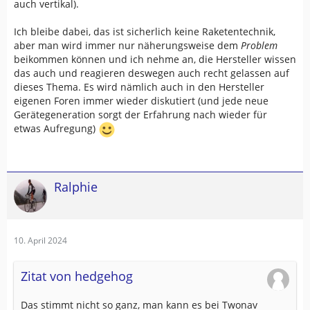
nicht abreißen soll, brauche ich empfindliche Empfänger,
auch vertikal).
die auch aus einer schlechte Konstellation noch eine
Position beziehen. Von der Präzision kann man dann
Ich bleibe dabei, das ist sicherlich keine Raketentechnik,
aber nichts erwarten.
aber man wird immer nur näherungsweise dem
Problem
beikommen können und ich nehme an, die Hersteller wissen
das auch und reagieren deswegen auch recht gelassen auf
dieses Thema. Es wird nämlich auch in den Hersteller
eigenen Foren immer wieder diskutiert (und jede neue
Gerätegeneration sorgt der Erfahrung nach wieder für
etwas Aufregung)
Ralphie
10. April 2024
Zitat von hedgehog
Das stimmt nicht so ganz, man kann es bei Twonav