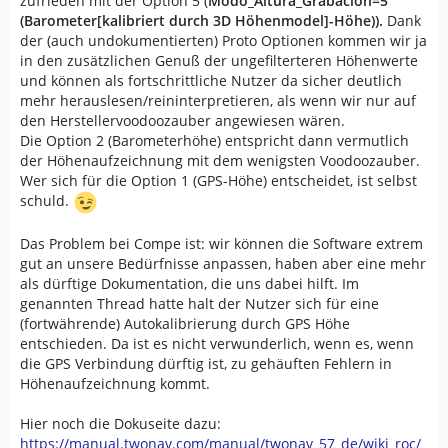
zufrieden mit der Option 5 (
Modo_Altura_Grabacion=5
(Barometer[kalibriert durch 3D Höhenmodel]-Höhe)).
Dank
der (auch undokumentierten) Proto Optionen kommen wir ja
in den zusätzlichen Genuß der ungefilterteren Höhenwerte
und können als fortschrittliche Nutzer da sicher deutlich
mehr herauslesen/reininterpretieren, als wenn wir nur auf
den Herstellervoodoozauber angewiesen wären.
Die Option 2 (Barometerhöhe) entspricht dann vermutlich
der Höhenaufzeichnung mit dem wenigsten Voodoozauber.
Wer sich für die Option 1 (GPS-Höhe) entscheidet, ist selbst
schuld.
Das Problem bei Compe ist: wir können die Software extrem
gut an unsere Bedürfnisse anpassen, haben aber eine mehr
als dürftige Dokumentation, die uns dabei hilft. Im
genannten Thread hatte halt der Nutzer sich für eine
(fortwährende) Autokalibrierung durch GPS Höhe
entschieden. Da ist es nicht verwunderlich, wenn es, wenn
die GPS Verbindung dürftig ist, zu gehäuften Fehlern in
Höhenaufzeichnung kommt.
Hier noch die Dokuseite dazu:
https://manual.twonav.com/manual/twonav_57_de/wiki_roc/