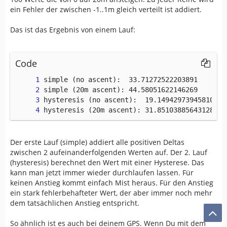
    last 
=
0
ein Fehler der zwischen -1..1m gleich verteilt ist addiert.
for
 h
,
 e 
in
zip
(
ele
,
 error
)
:
        h 
+=
 e
Das ist das Ergebnis von einem Lauf:
if
 last 
<
 h
:
            asc 
+=
 h 
-
 last
        last 
=
 h
Code
return
 asc
def
hyst_asc
(
ele
,
 error
)
:
    asc 
=
0
    last 
=
0
hysteresis (20m ascent): 31.851038856431288
for
 h
,
 e 
in
zip
(
ele
,
 error
)
:
        h 
+=
 e        
if
 h 
-
 last 
>
 HYSTERESIS
:
Der erste Lauf (simple) addiert alle positiven Deltas
            asc 
+=
 h 
-
 last
zwischen 2 aufeinanderfolgenden Werten auf. Der 2. Lauf
            last 
=
 h
(hysteresis) berechnet den Wert mit einer Hysterese. Das
elif
 last 
-
 h 
>
 HYSTERESIS
:
kann man jetzt immer wieder durchlaufen lassen. Für
            last 
=
 h
keinen Anstieg kommt einfach Mist heraus. Für den Anstieg
ein stark fehlerbehafteter Wert, der aber immer noch mehr
return
 asc
dem tatsächlichen Anstieg entspricht.
So ähnlich ist es auch bei deinem GPS. Wenn Du mit dem