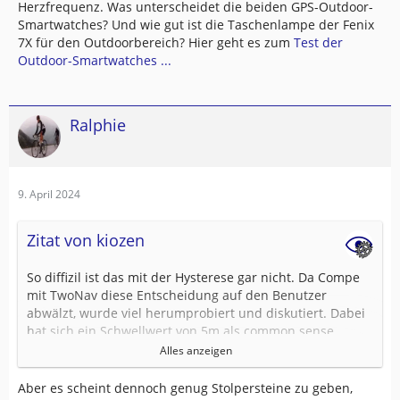
Herzfrequenz. Was unterscheidet die beiden GPS-Outdoor-
Smartwatches? Und wie gut ist die Taschenlampe der Fenix
7X für den Outdoorbereich? Hier geht es zum
Test der
Outdoor-Smartwatches ...
Ralphie
9. April 2024
Zitat von kiozen
So diffizil ist das mit der Hysterese gar nicht. Da Compe
mit TwoNav diese Entscheidung auf den Benutzer
abwälzt, wurde viel herumprobiert und diskutiert. Dabei
hat sich ein Schwellwert von 5m als common sense
herausgebildet. Und der Wert ist tatsächlich recht
Alles anzeigen
universell anzuwenden.
Aber es scheint dennoch genug Stolpersteine zu geben,