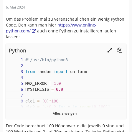
6. Mai 2024
Um das Problem mal zu veranschaulichen ein wenig Python
Code. Den kann man hier
https://www.online-
python.com/
auch ohne Python zu installieren laufen
lassen:
Python
#!/usr/bin/python3
from
 random 
import
 uniform
MAX_ERROR 
=
1.0
HYSTERESIS 
=
0.9
ele1 
=
[
0
]
*
100
ele2 
=
[
x
*
0.2
for
 x 
in
range
(
0
,
100
)
]
error 
=
[
uniform
(
-
MAX_ERROR
,
 MAX_ERROR
)
for
 x
Alles anzeigen
def
simple_asc
(
ele
,
 error
)
:
Der Code berechnet 100 Höhenwerte die jeweils 0 sind und
    asc 
=
0
100 Werte die von 0 auf 20m ansteigen. Zu jeder Reihe wird