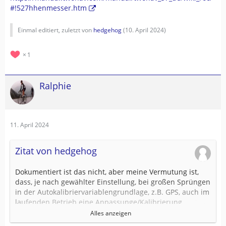
#!527hhenmesser.htm
Einmal editiert, zuletzt von
hedgehog
(
10. April 2024
)
1
Ralphie
11. April 2024
Zitat von hedgehog
Dokumentiert ist das nicht, aber meine Vermutung ist,
dass, je nach gewählter Einstellung, bei großen Sprüngen
in der Autokalibriervariablengrundlage, z.B. GPS, auch im
laufenden Betrieb eine Anpassunge/Kalibrierung
stattfindet. Das kann ich aber auswählen.
Alles anzeigen
...