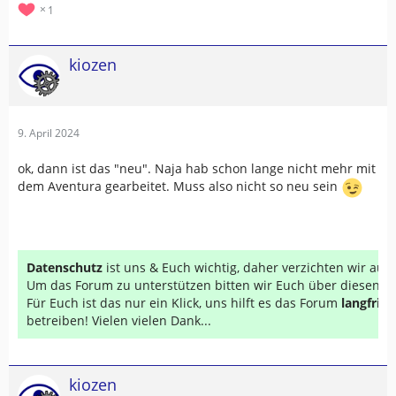
1
abzuspeichern (s.u.).
Zur Definition: Die (berechnete)…
kiozen
9. April 2024
ok, dann ist das "neu". Naja hab schon lange nicht mehr mit
dem Aventura gearbeitet. Muss also nicht so neu sein
Datenschutz
ist uns & Euch wichtig, daher verzichten wir au
Um das Forum zu unterstützen bitten wir Euch über diesen Li
Für Euch ist das nur ein Klick, uns hilft es das Forum
langfrist
betreiben! Vielen vielen Dank...
kiozen