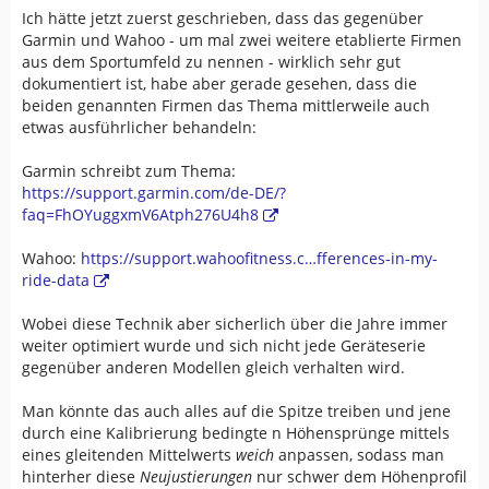
Die Option 2 (Barometerhöhe) entspricht dann
Ich hätte jetzt zuerst geschrieben, dass das gegenüber
vermutlich der Höhenaufzeichnung mit dem wenigsten
Garmin und Wahoo - um mal zwei weitere etablierte Firmen
Voodoozauber. Wer sich für die Option 1 (GPS-Höhe)
aus dem Sportumfeld zu nennen - wirklich sehr gut
entscheidet, ist selbst schuld.
dokumentiert ist, habe aber gerade gesehen, dass die
beiden genannten Firmen das Thema mittlerweile auch
Das Problem bei Compe ist: wir können die Software
etwas ausführlicher behandeln:
extrem gut an unsere Bedürfnisse anpassen, haben aber
eine mehr als dürftige Dokumentation, die uns dabei
Garmin schreibt zum Thema:
hilft. Im genannten Thread hatte halt der Nutzer sich für
https://support.garmin.com/de-DE/?
eine (fortwährende) Autokalibrierung durch GPS Höhe
faq=FhOYuggxmV6Atph276U4h8
entschieden. Da ist es nicht verwunderlich, wenn es,
wenn die GPS Verbindung dürftig ist, zu gehäuften
Wahoo:
https://support.wahoofitness.c…fferences-in-my-
Fehlern in Höhenaufzeichnung kommt.
ride-data
Hier noch die Dokuseite dazu:
Wobei diese Technik aber sicherlich über die Jahre immer
https://manual.twonav.com/manu…
weiter optimiert wurde und sich nicht jede Geräteserie
i_roc/#!527hhenmesser.htm
gegenüber anderen Modellen gleich verhalten wird.
Man könnte das auch alles auf die Spitze treiben und jene
durch eine Kalibrierung bedingte n Höhensprünge mittels
eines gleitenden Mittelwerts
weich
anpassen, sodass man
hinterher diese
Neujustierungen
nur schwer dem Höhenprofil