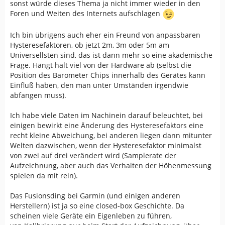
Probleme gibt es eigentlich immer nur bei
sonst würde dieses Thema ja nicht immer wieder in den
Aufzeichnungen, die keine nennenswerten Höhenmeter
Foren und Weiten des Internets aufschlagen
gemacht haben, die Leute aber trotzdem einen möglichst
akkuraten Wert erwarten. Klappt natürlich nicht und
Ich bin übrigens auch eher ein Freund von anpassbaren
jeder ist enttäuscht.
Hysteresefaktoren, ob jetzt 2m, 3m oder 5m am
Universellsten sind, das ist dann mehr so eine akademische
Wir hatten z.B. noch nie die Diskussion, dass sich jemand
Frage. Hängt halt viel von der Hardware ab (selbst die
über 50Hm Differenz bei einer 1200Hm Tour beschwert
Position des Barometer Chips innerhalb des Gerätes kann
hat. Wohl aber bei 50Hm wenn es nur ein paar hundert
Einfluß haben, den man unter Umständen irgendwie
Höhenmeter waren. Klar relativ ist das mehr. Aufgrund
abfangen muss).
des Mess- und Auswerteverfahrens aber erwartbar und
erklärbar.
Ich habe viele Daten im Nachinein darauf beleuchtet, bei
einigen bewirkt eine Änderung des Hysteresefaktors eine
Der einzige ärgerliche Fehler entsteht wenn
recht kleine Abweichung, bei anderen liegen dann mitunter
zwischendurch nach schlechtem Empfang bei Garmin die
Welten dazwischen, wenn der Hysteresefaktor minimalst
Fusion von der barometrischen Höhe und der GPS Höhe
von zwei auf drei verändert wird (Samplerate der
auseinander läuft und sich ab diesem Punkt ein
Aufzeichnung, aber auch das Verhalten der Höhenmessung
deutlicher Offset entsteht. Das sind die Runden die mit
spielen da mit rein).
einer Differenz von etlichen Metern zwischen Start- und
Endpunkt enden. Aber auch das muss man einfach
Das Fusionsding bei Garmin (und einigen anderen
hinnehmen. Die verwendete Technologie gibt nicht mehr
Herstellern) ist ja so eine closed-box Geschichte. Da
her.
scheinen viele Geräte ein Eigenleben zu führen,