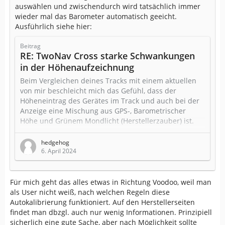
auswählen und zwischendurch wird tatsächlich immer
wieder mal das Barometer automatisch geeicht.
Ausführlich siehe hier:
Beitrag
RE: TwoNav Cross starke Schwankungen
in der Höhenaufzeichnung
Beim Vergleichen deines Tracks mit einem aktuellen
von mir beschleicht mich das Gefühl, dass der
Höheneintrag des Gerätes im Track und auch bei der
Anzeige eine Mischung aus GPS-, Barometrischer
Höhe und Grünem Mondlicht (Herstellerzauber) ist.
Vermutlich machen das alle Hersteller so, Compe gibt
hedgehog
uns aber die gut versteckte Möglichkeit, die
6. April 2024
Grundlagen der Berechnung (Luftdruck, GPS Höhe,
Barometrische Höhe, Höhe über dem Meeresboden)
auch mit abzuspeichern (s.u.).
Für mich geht das alles etwas in Richtung Voodoo, weil man
Zur Definition: Die (berechnete)…
als User nicht weiß, nach welchen Regeln diese
Autokalibrierung funktioniert. Auf den Herstellerseiten
findet man dbzgl. auch nur wenig Informationen. Prinzipiell
sicherlich eine gute Sache, aber nach Möglichkeit sollte