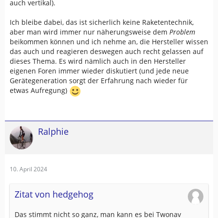
nicht abreißen soll, brauche ich empfindliche Empfänger,
auch vertikal).
die auch aus einer schlechte Konstellation noch eine
Position beziehen. Von der Präzision kann man dann
Ich bleibe dabei, das ist sicherlich keine Raketentechnik,
aber nichts erwarten.
aber man wird immer nur näherungsweise dem
Problem
beikommen können und ich nehme an, die Hersteller wissen
das auch und reagieren deswegen auch recht gelassen auf
dieses Thema. Es wird nämlich auch in den Hersteller
eigenen Foren immer wieder diskutiert (und jede neue
Gerätegeneration sorgt der Erfahrung nach wieder für
etwas Aufregung)
Ralphie
10. April 2024
Zitat von hedgehog
Das stimmt nicht so ganz, man kann es bei Twonav