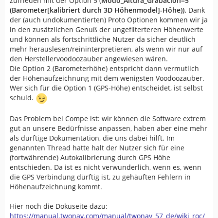
zufrieden mit der Option 5 (
Modo_Altura_Grabacion=5
(Barometer[kalibriert durch 3D Höhenmodel]-Höhe)).
Dank
der (auch undokumentierten) Proto Optionen kommen wir ja
in den zusätzlichen Genuß der ungefilterteren Höhenwerte
und können als fortschrittliche Nutzer da sicher deutlich
mehr herauslesen/reininterpretieren, als wenn wir nur auf
den Herstellervoodoozauber angewiesen wären.
Die Option 2 (Barometerhöhe) entspricht dann vermutlich
der Höhenaufzeichnung mit dem wenigsten Voodoozauber.
Wer sich für die Option 1 (GPS-Höhe) entscheidet, ist selbst
schuld.
Das Problem bei Compe ist: wir können die Software extrem
gut an unsere Bedürfnisse anpassen, haben aber eine mehr
als dürftige Dokumentation, die uns dabei hilft. Im
genannten Thread hatte halt der Nutzer sich für eine
(fortwährende) Autokalibrierung durch GPS Höhe
entschieden. Da ist es nicht verwunderlich, wenn es, wenn
die GPS Verbindung dürftig ist, zu gehäuften Fehlern in
Höhenaufzeichnung kommt.
Hier noch die Dokuseite dazu:
https://manual.twonav.com/manual/twonav_57_de/wiki_roc/