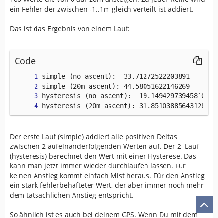
    last 
=
0
ein Fehler der zwischen -1..1m gleich verteilt ist addiert.
for
 h
,
 e 
in
zip
(
ele
,
 error
)
:
        h 
+=
 e
Das ist das Ergebnis von einem Lauf:
if
 last 
<
 h
:
            asc 
+=
 h 
-
 last
        last 
=
 h
Code
return
 asc
def
hyst_asc
(
ele
,
 error
)
:
    asc 
=
0
    last 
=
0
hysteresis (20m ascent): 31.851038856431288
for
 h
,
 e 
in
zip
(
ele
,
 error
)
:
        h 
+=
 e        
if
 h 
-
 last 
>
 HYSTERESIS
:
Der erste Lauf (simple) addiert alle positiven Deltas
            asc 
+=
 h 
-
 last
zwischen 2 aufeinanderfolgenden Werten auf. Der 2. Lauf
            last 
=
 h
(hysteresis) berechnet den Wert mit einer Hysterese. Das
elif
 last 
-
 h 
>
 HYSTERESIS
:
kann man jetzt immer wieder durchlaufen lassen. Für
            last 
=
 h
keinen Anstieg kommt einfach Mist heraus. Für den Anstieg
ein stark fehlerbehafteter Wert, der aber immer noch mehr
return
 asc
dem tatsächlichen Anstieg entspricht.
So ähnlich ist es auch bei deinem GPS. Wenn Du mit dem