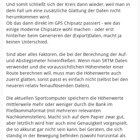
Satellitenkonstellation ab. Und leider auch von der
Und somit schließt sich der Kreis dann wieder, weil man in
Empfindlichkeit. Und in diesem Fall bedeutet ein
dem Fall um eine zusätzliche Glättung der Daten nicht
empfindlicher Empfänger leider nicht bessere
herumkommen wird.
Genauigkeit. Im Gegenteil die Empfindlichkeit ist
Ob das dann direkt im GPS Chipsatz passiert - wie das
kontraproduktiv.
einige moderne Chipsätze wohl machen - oder erst
hinterher beim Generieren der (Export)Daten, macht ja
Ich hab hier auf dem Schreibtisch kommerzielle
keinen Unterschied.
Empfänger stehen, mit denen man Erdarbeiten im
Zentimeterbereich (auch Höhe) machen kann. Klar, der
Sind aber alles Faktoren, die bei der Berechnung der Auf-
Schlüssel dazu heißt in erster Linie RTK. Aber eben auch
und Abstiegsmeter hineinfließen. Wenn man SRTM Daten
die Empfindlichkeit. Diese Empfänger empfangen nichts
verwendet und die voraussichtlichen Höhenmeter einer
auf meinem Schreibtisch, während mein Garmin fröhlich
Route berechnen will, muss man die Höhenwerte auch
eine Position hat (die wie blöde zappelt). Die empfangen
zuerst glätten, sonst passt es einfach nicht (selbst bei den
noch nicht mal auf meinem Fensterbrett etwas. Aber
neueren relativ feinauflösenden Daten).
wenn sie im freien Feld sind, dann hast Du auch ohne
RTK eine Position, die deutlich weniger Rauschen
Die aktuellen Sportcomputer speichern die Höhenwerte
aufweist.
mittlerweile mehr oder weniger durch die Bank im
Fließkommaformat (mit mehreren relevanten
Und da sind wir eben auch bei den Problemen im
Nachkommstellen). Macht sich auf dem Papier zwar gut,
Consumer Bereich. Freizeitgestaltung findet nicht auf
aber letztlich wird hier auch eine Genauigkeit vorgespielt,
offenem Feld statt. Eher im Gegenteil. Schön ist es dort
die so akkurat gar nicht sein kann, bei Geräten, die sich
wo der Empfang schlecht ist. Wenn dort der Empfang
ständig in der Bewegung befinden (sowohl horizontal als