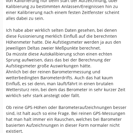
von Kalibrierung nur beim Start der Aufzeichnung, über
Wer glaubt dass deshalb nur die barometrische Höhe
Kalibierung zu bestimmten Anlässen/Ereignissen hin zu
besser ist der irrt. Ich bin etliche Touren mit dem
einer Kalibrierung nach einem festen Zeitfenster scheint
Aventura und dem GPSMap zugleich gegangen. Das
alles dabei zu sein.
Aventura nimmt nur die GPS Höhe oder die
barometrische Höhe. Garmin macht sein Fusionsding.
Ich habe aber wirklich selten Daten gesehen, bei denen
Mal war die Aufzeichnung des einen Gerätes stimmiger
diese Fusionierung merklich Einfluß auf die berechnten
als die des anderen und umgekehrt. Da gibt es kein
Höhenmeter hatte. Die Aufstiegsmeter werden ja aus den
Schwarz und Weiß.
jeweiligen Deltas zweier Meßpunkte berechnet.
Da müsste diese Autokalibierung schon einen echten
Ich kann nur jedem raten: Stell das Gerät so gut wie
Sprung aufweisen, dass das bei der Berechnung der
möglich am Anfang der Tour ein und mache deinen
Aufstiegsmeter große Auswirkungen hätte.
Frieden mit dem was am Ende herauskommt.
Ähnlich bei der reinen Barometermessung und
wetterbedingten Barometerdrifts. Auch das hat kaum
Einfluß, es sei denn, man läuft/fährt in einen brutalen
Wettersturz rein, bei dem das Berometer in sehr kurzer Zeit
wirklich sehr stark ansteigt oder fällt.
Ob reine GPS-Höhen oder Barometeraufzeichnungen besser
sind, ist halt auch so eine Frage. Bei reinen GPS-Messungen
hat man halt immer ein Rauschen, welches bei Barometer
basierten Aufzeichnungen in dieser Form normaler nicht
existiert.