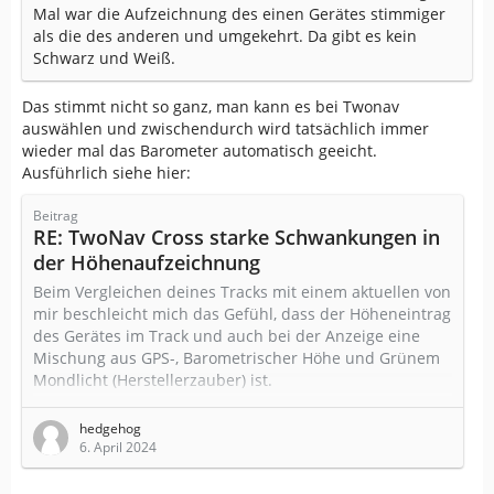
Mal war die Aufzeichnung des einen Gerätes stimmiger
als die des anderen und umgekehrt. Da gibt es kein
Schwarz und Weiß.
Das stimmt nicht so ganz, man kann es bei Twonav
auswählen und zwischendurch wird tatsächlich immer
wieder mal das Barometer automatisch geeicht.
Ausführlich siehe hier:
Beitrag
RE: TwoNav Cross starke Schwankungen in
der Höhenaufzeichnung
Beim Vergleichen deines Tracks mit einem aktuellen von
mir beschleicht mich das Gefühl, dass der Höheneintrag
des Gerätes im Track und auch bei der Anzeige eine
Mischung aus GPS-, Barometrischer Höhe und Grünem
Mondlicht (Herstellerzauber) ist.
Vermutlich machen das alle Hersteller so, Compe gibt
hedgehog
uns aber die gut versteckte Möglichkeit, die Grundlagen
6. April 2024
der Berechnung (Luftdruck, GPS Höhe, Barometrische
Höhe, Höhe über dem Meeresboden) auch mit