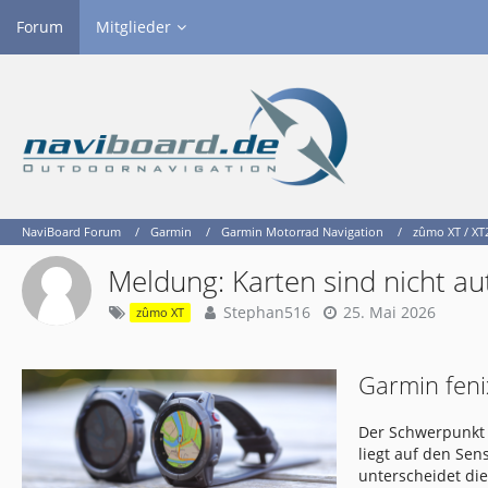
Forum
Mitglieder
NaviBoard Forum
Garmin
Garmin Motorrad Navigation
zûmo XT / XT2
Meldung: Karten sind nicht aut
Stephan516
25. Mai 2026
zûmo XT
Garmin feni
Der Schwerpunkt 
liegt auf den Se
unterscheidet di