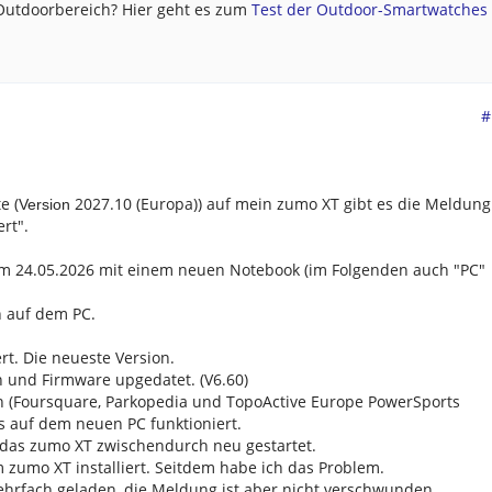
 Outdoorbereich? Hier geht es zum
Test der Outdoor-Smartwatches .
#
e (
2027.10 (Europa)) auf mein zumo XT gibt es die Meldung
Version
rt".
am 24.05.2026 mit einem neuen Notebook (im Folgenden auch "PC"
n auf dem PC.
rt. Die neueste Version.
und Firmware upgedatet. (V6.60)
n (Foursquare, Parkopedia und TopoActive Europe PowerSports
s auf dem neuen PC funktioniert.
das zumo XT zwischendurch neu gestartet.
 zumo XT installiert. Seitdem habe ich das Problem.
ehrfach geladen, die Meldung ist aber nicht verschwunden.