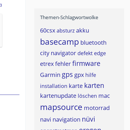
3
Themen-Schlagwortwolke
60csx
akku
absturz
basecamp
bluetooth
city navigator
defekt
edge
firmware
etrex
fehler
gps
Garmin
gpx
hilfe
karten
karte
installation
kartenupdate
mac
löschen
mapsource
motorrad
nüvi
navi
navigation