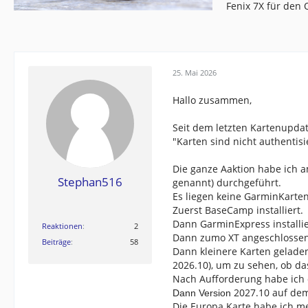
Fenix 7X für den
25. Mai 2026
Hallo zusammen,
Seit dem letzten Kartenupdat
"Karten sind nicht authentisie
Die ganze Aaktion habe ich 
Stephan516
genannt) durchgeführt.
Es liegen keine GarminKarte
Zuerst BaseCamp installiert.
Dann GarminExpress installie
Reaktionen
2
Dann zumo XT angeschlossen 
Beiträge
58
Dann kleinere Karten gelade
2026.10), um zu sehen, ob da
Nach Aufforderung habe ich 
2027.10 auf dem
Dann Version
Die Europa Karte habe ich m