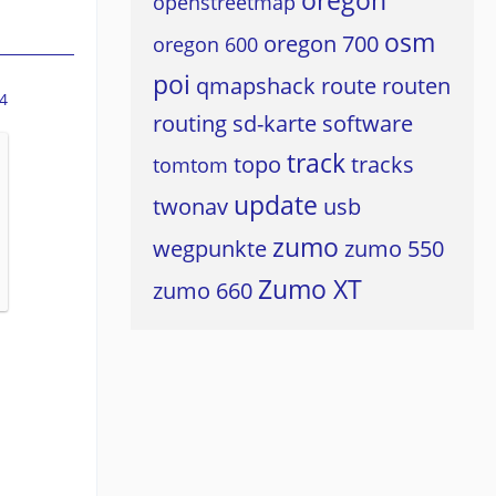
oregon
openstreetmap
osm
oregon 700
oregon 600
poi
qmapshack
route
routen
4
routing
sd-karte
software
track
topo
tracks
tomtom
update
twonav
usb
zumo
wegpunkte
zumo 550
Zumo XT
zumo 660