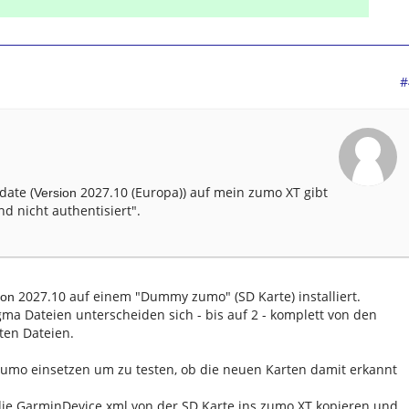
#
date (
2027.10 (Europa)) auf mein zumo XT gibt
Version
d nicht authentisiert".
2027.10 auf einem "Dummy zumo" (SD Karte) installiert.
ion
gma Dateien unterscheiden sich - bis auf 2 - komplett von den
ten Dateien.
Zumo einsetzen um zu testen, ob die neuen Karten damit erkannt
die GarminDevice.xml von der SD Karte ins zumo XT kopieren und