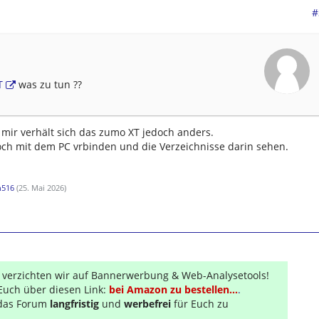
#
T
was zu tun ??
 mir verhält sich das zumo XT jedoch anders.
ch mit dem PC vrbinden und die Verzeichnisse darin sehen.
n516
(
25. Mai 2026
)
r verzichten wir auf Bannerwerbung & Web-Analysetools!
Euch über diesen Link:
bei Amazon zu bestellen...
.
s das Forum
langfristig
und
werbefrei
für Euch zu