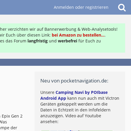
Anmelden oder registrieren
daher verzichten wir auf Bannerwerbung & Web-Analysetools!
ir Euch über diesen Link:
bei Amazon zu bestellen...
.
ft es das Forum
langfristig
und
werbefrei
für Euch zu
Neu von pocketnavigation.de:
Unsere
Camping Navi by POIbase
Android App
kann nun auch mit Victron
Geräten gekoppelt werden um die
Daten in Echtzeit in den Infofeldern
anzuzeigen. Video auf Youtube
 Epix Gen 2
ansehen:
 Was
lampe der