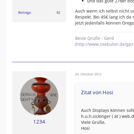
und das gute 278er boo
Auch wenn ich selbst nicht u
Beiträge
92
Respekt. Bei 45€ lang ich da
Jetzt jedenfalls können Oreg
Beste Qrüße - Gerd
(
http://www.zeebulon.de/gps
24. Oktober 2012
Zitat von Hosi
Auch Displays können sofe
h.u.h.sickinger ( ät ) web.
1234
Viele Grüße,
Hosi