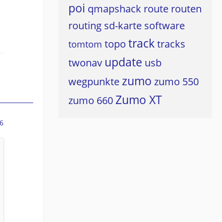
poi
qmapshack
route
routen
routing
sd-karte
software
track
topo
tracks
tomtom
update
twonav
usb
zumo
wegpunkte
zumo 550
Zumo XT
zumo 660
6