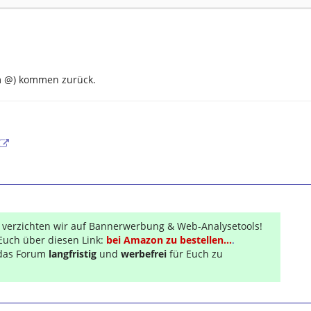
em @) kommen zurück.
r verzichten wir auf Bannerwerbung & Web-Analysetools!
Euch über diesen Link:
bei Amazon zu bestellen...
.
s das Forum
langfristig
und
werbefrei
für Euch zu