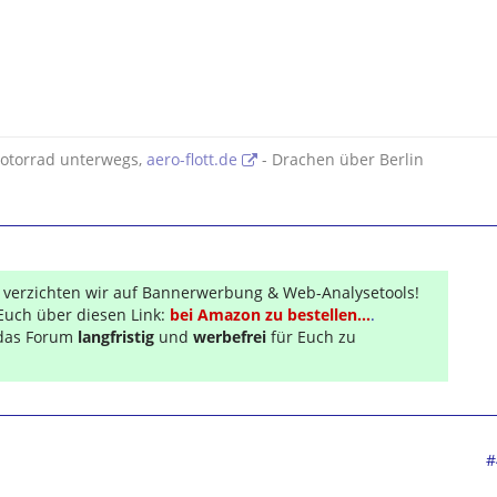
otorrad unterwegs,
aero-flott.de
- Drachen über Berlin
r verzichten wir auf Bannerwerbung & Web-Analysetools!
Euch über diesen Link:
bei Amazon zu bestellen...
.
s das Forum
langfristig
und
werbefrei
für Euch zu
#