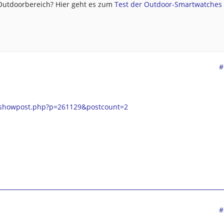
 Outdoorbereich? Hier geht es zum
Test der Outdoor-Smartwatches .
#
/showpost.php?p=261129&postcount=2
#