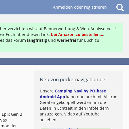
Anmelden oder registrieren
daher verzichten wir auf Bannerwerbung & Web-Analysetools!
ir Euch über diesen Link:
bei Amazon zu bestellen...
.
ft es das Forum
langfristig
und
werbefrei
für Euch zu
Neu von pocketnavigation.de:
Unsere
Camping Navi by POIbase
Android App
kann nun auch mit Victron
Geräten gekoppelt werden um die
Daten in Echtzeit in den Infofeldern
anzuzeigen. Video auf Youtube
 Epix Gen 2
ansehen:
 Was
lampe der