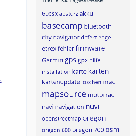
60csx
akku
absturz
basecamp
bluetooth
city navigator
defekt
edge
firmware
etrex
fehler
gps
Garmin
gpx
hilfe
karten
karte
installation
kartenupdate
mac
5
löschen
mapsource
motorrad
nüvi
navi
navigation
oregon
openstreetmap
osm
oregon 700
oregon 600