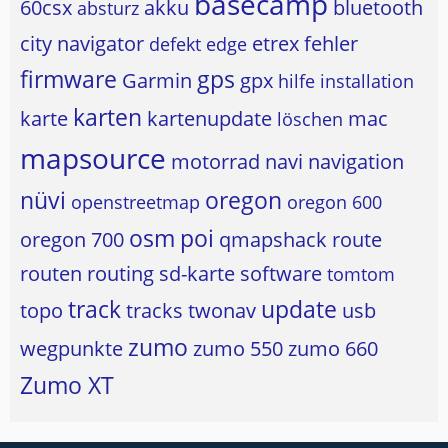
basecamp
60csx
akku
bluetooth
absturz
city navigator
etrex
fehler
defekt
edge
firmware
gps
Garmin
gpx
hilfe
installation
karten
karte
kartenupdate
mac
löschen
mapsource
motorrad
navi
navigation
nüvi
oregon
openstreetmap
oregon 600
osm
poi
oregon 700
qmapshack
route
routen
routing
sd-karte
software
tomtom
track
update
topo
tracks
twonav
usb
zumo
wegpunkte
zumo 550
zumo 660
Zumo XT