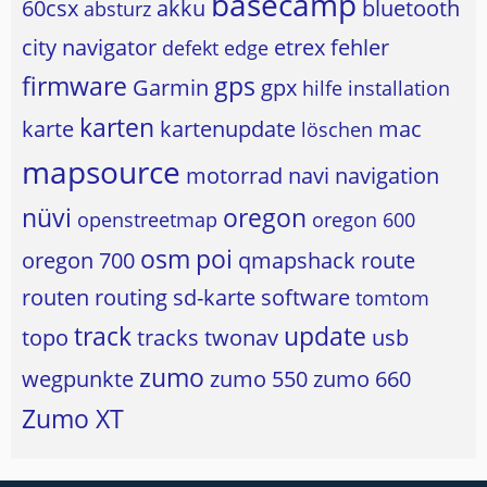
basecamp
60csx
akku
bluetooth
absturz
city navigator
etrex
fehler
defekt
edge
firmware
gps
Garmin
gpx
hilfe
installation
karten
karte
kartenupdate
mac
löschen
mapsource
motorrad
navi
navigation
nüvi
oregon
openstreetmap
oregon 600
osm
poi
oregon 700
qmapshack
route
routen
routing
sd-karte
software
tomtom
track
update
topo
tracks
twonav
usb
zumo
wegpunkte
zumo 550
zumo 660
Zumo XT