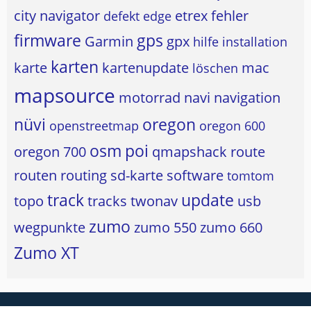
city navigator
etrex
fehler
defekt
edge
firmware
gps
Garmin
gpx
hilfe
installation
karten
karte
kartenupdate
mac
löschen
mapsource
motorrad
navi
navigation
nüvi
oregon
openstreetmap
oregon 600
osm
poi
oregon 700
qmapshack
route
routen
routing
sd-karte
software
tomtom
track
update
topo
tracks
twonav
usb
zumo
wegpunkte
zumo 550
zumo 660
Zumo XT