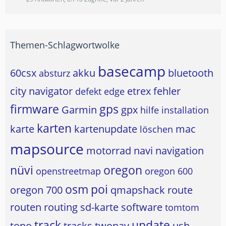
Themen-Schlagwortwolke
basecamp
60csx
akku
bluetooth
absturz
city navigator
etrex
fehler
defekt
edge
firmware
gps
Garmin
gpx
hilfe
installation
karten
karte
kartenupdate
mac
löschen
mapsource
motorrad
navi
navigation
nüvi
oregon
openstreetmap
oregon 600
osm
poi
oregon 700
qmapshack
route
routen
routing
sd-karte
software
tomtom
track
update
topo
tracks
twonav
usb