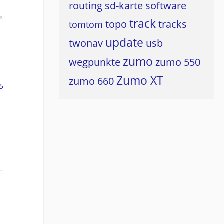
routing
sd-karte
software
ox
track
topo
tracks
tomtom
update
twonav
usb
zumo
wegpunkte
zumo 550
Zumo XT
zumo 660
5