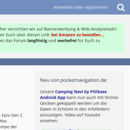
Anmelden oder registrieren
daher verzichten wir auf Bannerwerbung & Web-Analysetools!
ir Euch über diesen Link:
bei Amazon zu bestellen...
.
ft es das Forum
langfristig
und
werbefrei
für Euch zu
Neu von pocketnavigation.de:
Unsere
Camping Navi by POIbase
Android App
kann nun auch mit Victron
Geräten gekoppelt werden um die
Daten in Echtzeit in den Infofeldern
anzuzeigen. Video auf Youtube
 Epix Gen 2
ansehen:
 Was
lampe der