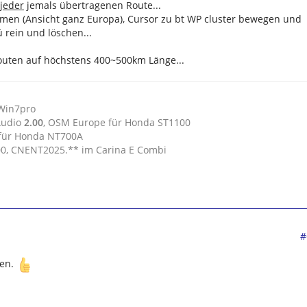
jeder
jemals übertragenen Route...
oomen (Ansicht ganz Europa), Cursor zu bt WP cluster bewegen und
 rein und löschen...
uten auf höchstens 400~500km Länge...
 Win7pro
Audio
2.00
, OSM Europe für Honda ST1100
 für Honda NT700A
.00, CNENT2025.** im Carina E Combi
#
hen.