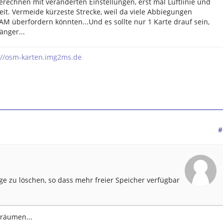
berechnen mit veränderten Einstellungen, erst mal Luftlinie und
it. Vermeide kürzeste Strecke, weil da viele Abbiegungen
M überfordern könnten...Und es sollte nur 1 Karte drauf sein,
änger...
://osm-karten.img2ms.de
#
ge zu löschen, so dass mehr freier Speicher verfügbar
sräumen...