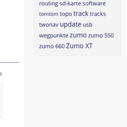
routing
sd-karte
software
track
topo
tracks
tomtom
update
twonav
usb
zumo
wegpunkte
zumo 550
Zumo XT
zumo 660
5