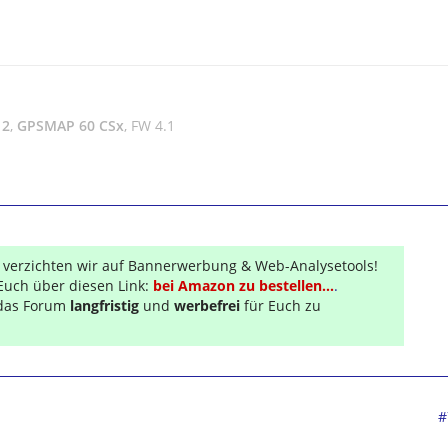
 2
,
GPSMAP 60 CSx
, FW 4.1
r verzichten wir auf Bannerwerbung & Web-Analysetools!
Euch über diesen Link:
bei Amazon zu bestellen...
.
s das Forum
langfristig
und
werbefrei
für Euch zu
#