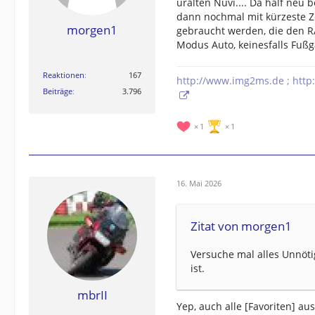
uralten Nüvi.... Da half neu 
dann nochmal mit kürzeste Ze
morgen1
gebraucht werden, die den RA
Modus Auto, keinesfalls Fußg
Reaktionen
167
http://www.img2ms.de ; http
Beiträge
3.796
1
1
16. Mai 2026
Zitat von morgen1
Versuche mal alles Unnöti
ist.
mbrII
Yep, auch alle [Favoriten] au