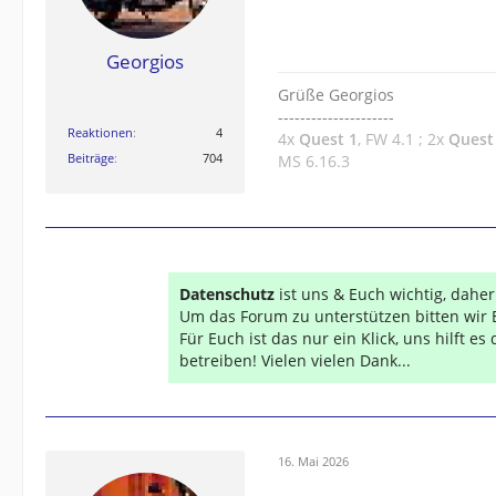
Georgios
Grüße Georgios
---------------------
Reaktionen
4
4x
Quest 1
, FW 4.1 ; 2x
Quest
Beiträge
704
MS 6.16.3
Datenschutz
ist uns & Euch wichtig, dahe
Um das Forum zu unterstützen bitten wir 
Für Euch ist das nur ein Klick, uns hilft e
betreiben! Vielen vielen Dank...
16. Mai 2026