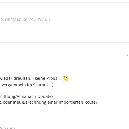
 2
,
GPSMAP 60 CSx
, FW 4.1
#
wieder draußen... keine Probs...
e vergammeln im Schrank...)
ermittlung/Almanach-Update?
t, oder (neu)Berechnung einer importierten Route?
 Win7pro