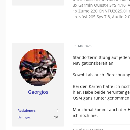
3
x Garmin Quest-I SYS 4.10, 
1x Zumo 220 CN
N
T
U
2025.01
1x Nüvi 205 Sys 7.8, Audio 2
16. Mai 2026
Standortermittlung auf jeden 
Navigationsbereit an.
Sowohl als auch. Berechnung
Bei den Karten hatte ich n
Georgios
hier. Habe beide herunter 
OSM ganz runter genommen un
Manchmal kommt auch der Hi
Reaktionen
4
ich noch nie.
Beiträge
704