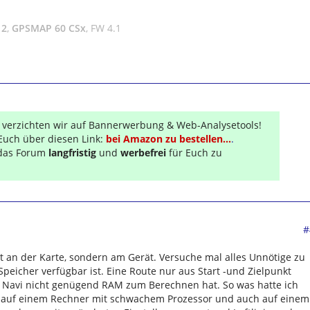
 2
,
GPSMAP 60 CSx
, FW 4.1
r verzichten wir auf Bannerwerbung & Web-Analysetools!
Euch über diesen Link:
bei Amazon zu bestellen...
.
s das Forum
langfristig
und
werbefrei
für Euch zu
#
ht an der Karte, sondern am Gerät. Versuche mal alles Unnötige zu
Speicher verfügbar ist. Eine Route nur aus Start -und Zielpunkt
as Navi nicht genügend RAM zum Berechnen hat. So was hatte ich
e auf einem Rechner mit schwachem Prozessor und auch auf einem