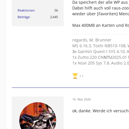
Da speichert der alle WP aus
Dabei hilft auch voll raus-z
Reaktionen
56
wieder über [Favoriten] Menü
Beiträge
2.645
Max 400MB an Karten und Ro
regards, M. Brunner
MS 6.16.3, Toshi NB510-108,
3
x Garmin Quest-I SYS 4.10, 
1x Zumo 220 CN
N
T
U
2025.01
1x Nüvi 205 Sys 7.8, Audio 2
1
16. Mai 2026
ok, danke. Werde ich versuc