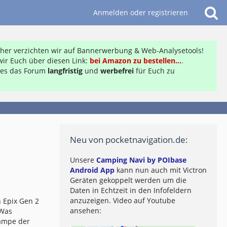
Anmelden oder registrieren
daher verzichten wir auf Bannerwerbung & Web-Analysetools!
ir Euch über diesen Link:
bei Amazon zu bestellen...
.
ft es das Forum
langfristig
und
werbefrei
für Euch zu
Neu von pocketnavigation.de:
Unsere
Camping Navi by POIbase
Android App
kann nun auch mit Victron
Geräten gekoppelt werden um die
Daten in Echtzeit in den Infofeldern
anzuzeigen. Video auf Youtube
 Epix Gen 2
ansehen:
 Was
lampe der