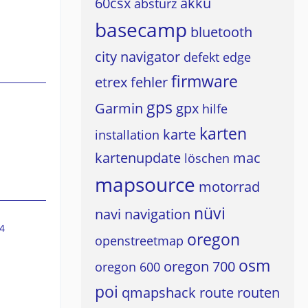
60csx
akku
absturz
basecamp
bluetooth
city navigator
defekt
edge
firmware
etrex
fehler
gps
Garmin
gpx
hilfe
karten
karte
installation
kartenupdate
mac
löschen
mapsource
motorrad
nüvi
navi
navigation
4
oregon
openstreetmap
osm
oregon 700
oregon 600
poi
qmapshack
route
routen