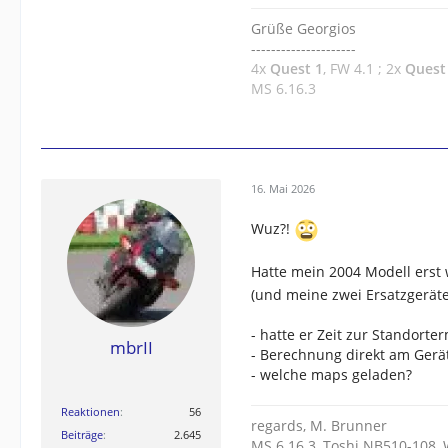
Grüße Georgios
---------------------
4x
Quest 1
, FW 4.1 ; 2x
Quest
MS 6.16.3
16. Mai 2026
Wuz?!
Hatte mein 2004 Modell erst 
(und meine zwei Ersatzgerät
- hatte er Zeit zur Standort
mbrII
- Berechnung direkt am Gerä
- welche maps geladen?
Reaktionen
56
regards, M. Brunner
Beiträge
2.645
MS 6.16.3, Toshi NB510-108,