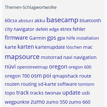
Themen-Schlagwortwolke
basecamp
60csx
akku
bluetooth
absturz
city navigator
etrex
fehler
defekt
edge
firmware
gps
Garmin
gpx
hilfe
installation
karten
karte
kartenupdate
mac
löschen
mapsource
motorrad
navi
navigation
nüvi
oregon
openstreetmap
oregon 600
osm
poi
oregon 700
qmapshack
route
routen
routing
sd-karte
software
tomtom
track
update
topo
tracks
twonav
usb
zumo
wegpunkte
zumo 550
zumo 660