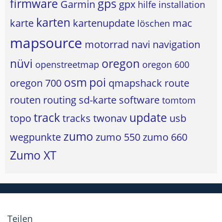
firmware
gps
Garmin
gpx
hilfe
installation
karten
karte
kartenupdate
mac
löschen
mapsource
motorrad
navi
navigation
nüvi
oregon
openstreetmap
oregon 600
osm
poi
oregon 700
qmapshack
route
routen
routing
sd-karte
software
tomtom
track
update
topo
tracks
twonav
usb
zumo
wegpunkte
zumo 550
zumo 660
Zumo XT
Teilen