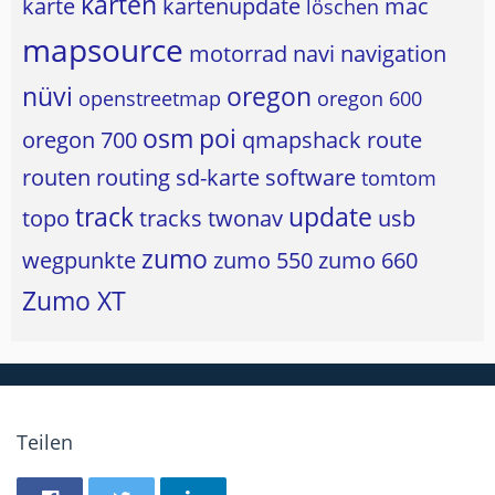
karten
karte
kartenupdate
mac
löschen
mapsource
motorrad
navi
navigation
nüvi
oregon
openstreetmap
oregon 600
osm
poi
oregon 700
qmapshack
route
routen
routing
sd-karte
software
tomtom
track
update
topo
tracks
twonav
usb
zumo
wegpunkte
zumo 550
zumo 660
Zumo XT
Teilen