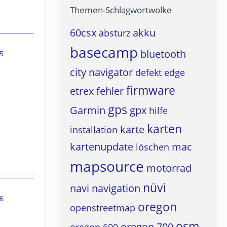
Themen-Schlagwortwolke
60csx
akku
absturz
basecamp
bluetooth
5
city navigator
defekt
edge
firmware
etrex
fehler
gps
Garmin
gpx
hilfe
karten
karte
installation
kartenupdate
mac
löschen
mapsource
motorrad
nüvi
navi
navigation
6
oregon
openstreetmap
osm
oregon 700