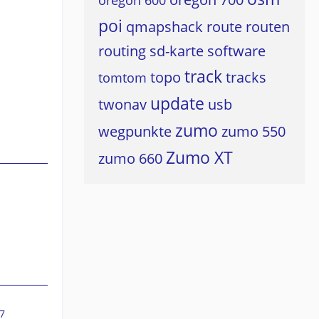
oregon 600
poi
qmapshack
route
routen
routing
sd-karte
software
track
topo
tracks
tomtom
update
twonav
usb
zumo
wegpunkte
zumo 550
Zumo XT
zumo 660
7