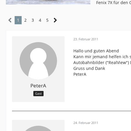
Fenix 7X für den
1
2
3
4
5
23. Februar 2011
Hallo und guten Abend
Kann mir jemand helfen ich 
Autobahnbilder ("RealView") 
Gruss und Dank
PeterA
PeterA
Gast
24. Februar 2011