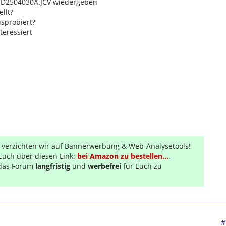
 D2504030A.JCV wiedergeben
llt?
sprobiert?
teressiert
r verzichten wir auf Bannerwerbung & Web-Analysetools!
Euch über diesen Link:
bei Amazon zu bestellen...
.
s das Forum
langfristig
und
werbefrei
für Euch zu
#