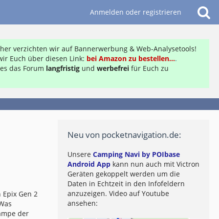
Anmelden oder registrieren
daher verzichten wir auf Bannerwerbung & Web-Analysetools!
ir Euch über diesen Link:
bei Amazon zu bestellen...
.
ft es das Forum
langfristig
und
werbefrei
für Euch zu
Neu von pocketnavigation.de:
Unsere
Camping Navi by POIbase
Android App
kann nun auch mit Victron
Geräten gekoppelt werden um die
Daten in Echtzeit in den Infofeldern
anzuzeigen. Video auf Youtube
 Epix Gen 2
ansehen:
 Was
lampe der