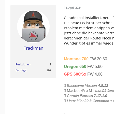
14. April 2024
Gerade mal installiert, neue 
Die neue FW ist super schnell
Problem mit dem antippen vo
jetzt ohne die bekannte Verzö
berechnen der Route! Noch 
Wunder gibt es immer wieder
Trackman
Montana 700
FW 20.30
Reaktionen
2
Oregon 650
FW 5.60
Beiträge
267
GPS 60CSx
FW 4.00

Basecamp Version
4.8.12
MacbookPro M1
macOS Son


Garmin Express
7.17.1.0

Linux Mint
20.3
Cinnamon
+