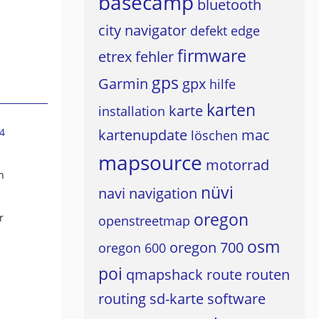
basecamp
bluetooth
city navigator
defekt
edge
firmware
etrex
fehler
gps
Garmin
gpx
hilfe
karten
karte
installation
4
kartenupdate
mac
löschen
mapsource
motorrad
n
nüvi
navi
navigation
oregon
r
openstreetmap
osm
oregon 700
oregon 600
poi
qmapshack
route
routen
routing
sd-karte
software