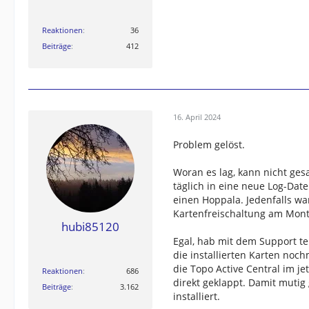
Reaktionen
36
Beiträge
412
16. April 2024
Problem gelöst.
Woran es lag, kann nicht ges
täglich in eine neue Log-Date
einen Hoppala. Jedenfalls wa
Kartenfreischaltung am Mont
hubi85120
Egal, hab mit dem Support te
die installierten Karten noc
die Topo Active Central im je
Reaktionen
686
direkt geklappt. Damit muti
Beiträge
3.162
installiert.