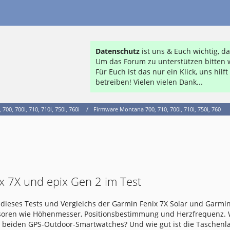
Datenschutz
ist uns & Euch wichtig, 
Um das Forum zu unterstützen bitten w
Für Euch ist das nur ein Klick, uns hil
betreiben! Vielen vielen Dank...
700, 700i, 710, 710i, 750i, 760i
Firmware Montana 700, 710, 700i, 710i, 750i, 760
x 7X und epix Gen 2 im Test
dieses Tests und Vergleichs der Garmin Fenix 7X Solar und Garmin
nsoren wie Höhenmesser, Positionsbestimmung und Herzfrequenz.
e beiden GPS-Outdoor-Smartwatches? Und wie gut ist die Taschen