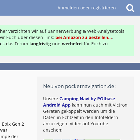
Anmelden oder registrieren
daher verzichten wir auf Bannerwerbung & Web-Analysetools!
ir Euch über diesen Link:
bei Amazon zu bestellen...
.
ft es das Forum
langfristig
und
werbefrei
für Euch zu
Neu von pocketnavigation.de:
Unsere
Camping Navi by POIbase
Android App
kann nun auch mit Victron
Geräten gekoppelt werden um die
Daten in Echtzeit in den Infofeldern
anzuzeigen. Video auf Youtube
 Epix Gen 2
ansehen:
 Was
lampe der