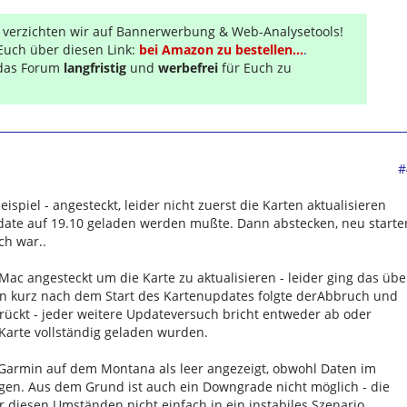
r verzichten wir auf Bannerwerbung & Web-Analysetools!
Euch über diesen Link:
bei Amazon zu bestellen...
.
s das Forum
langfristig
und
werbefrei
für Euch zu
#
ispiel - angesteckt, leider nicht zuerst die Karten aktualisieren
ate auf 19.10 geladen werden mußte. Dann abstecken, neu starte
ch war..
ac angesteckt um die Karte zu aktualisieren - leider ging das übe
enn kurz nach dem Start des Kartenupdates folgte derAbbruch und
rrückt - jeder weitere Updateversuch bricht entweder ab oder
 Karte vollständig geladen wurden.
Garmin auf dem Montana als leer angezeigt, obwohl Daten im
gen. Aus dem Grund ist auch ein Downgrade nicht möglich - die
 diesen Umständen nicht einfach in ein instabiles Szenario