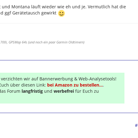
 und Montana läuft wieder wie eh und je. Vermutlich hat die
d ggf Gerätetausch gewirkt
 700i, GPSMap 64s (und noch ein paar Garmin Oldtimern)
r verzichten wir auf Bannerwerbung & Web-Analysetools!
Euch über diesen Link:
bei Amazon zu bestellen...
.
s das Forum
langfristig
und
werbefrei
für Euch zu
#