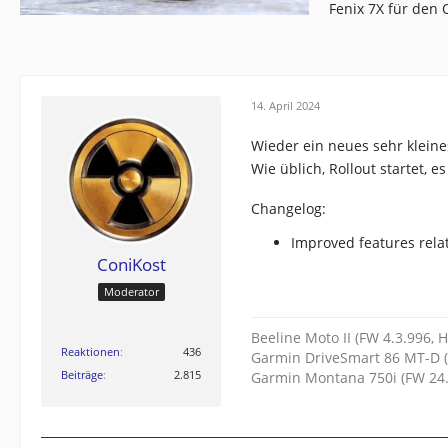
Fenix 7X für den
14. April 2024
Wieder ein neues sehr klei
Wie üblich, Rollout startet, 
Changelog:
Improved features rela
ConiKost
Moderator
Beeline Moto II (FW 4.3.996, 
Reaktionen
436
Garmin DriveSmart 86 MT-D (
Beiträge
2.815
Garmin Montana 750i (FW 24.