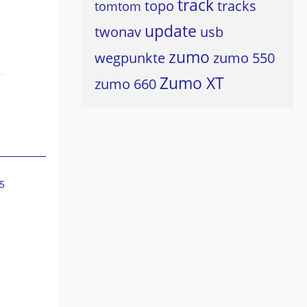
track
topo
tracks
tomtom
update
twonav
usb
zumo
wegpunkte
zumo 550
Zumo XT
zumo 660
5