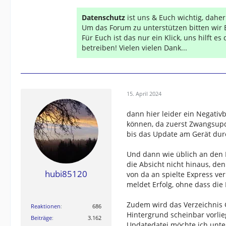
Datenschutz
ist uns & Euch wichtig, dahe
Um das Forum zu unterstützen bitten wir 
Für Euch ist das nur ein Klick, uns hilft e
betreiben! Vielen vielen Dank...
15. April 2024
dann hier leider ein Negativbe
können, da zuerst Zwangsupd
bis das Update am Gerät dur
Und dann wie üblich an den M
die Absicht nicht hinaus, d
hubi85120
von da an spielte Express ve
meldet Erfolg, ohne dass die
Zudem wird das Verzeichnis 
Reaktionen
686
Hintergrund scheinbar vorlie
Beiträge
3.162
Updatedatei möchte ich unter