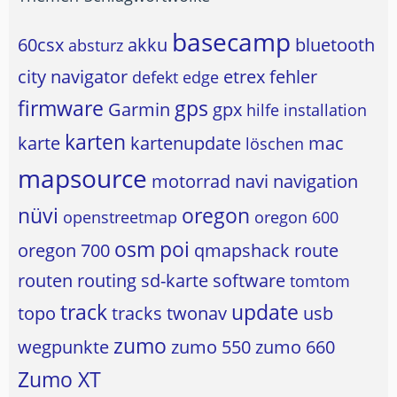
basecamp
60csx
akku
bluetooth
absturz
city navigator
etrex
fehler
defekt
edge
firmware
gps
Garmin
gpx
hilfe
installation
karten
karte
kartenupdate
mac
löschen
mapsource
motorrad
navi
navigation
nüvi
oregon
openstreetmap
oregon 600
osm
poi
oregon 700
qmapshack
route
routen
routing
sd-karte
software
tomtom
track
update
topo
tracks
twonav
usb
zumo
wegpunkte
zumo 550
zumo 660
Zumo XT