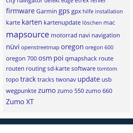
city navigator
etrex
fehler
defekt
edge
firmware
gps
Garmin
gpx
hilfe
installation
karten
karte
kartenupdate
mac
löschen
mapsource
motorrad
navi
navigation
nüvi
oregon
openstreetmap
oregon 600
osm
poi
oregon 700
qmapshack
route
routen
routing
sd-karte
software
tomtom
track
update
topo
tracks
twonav
usb
zumo
wegpunkte
zumo 550
zumo 660
Zumo XT