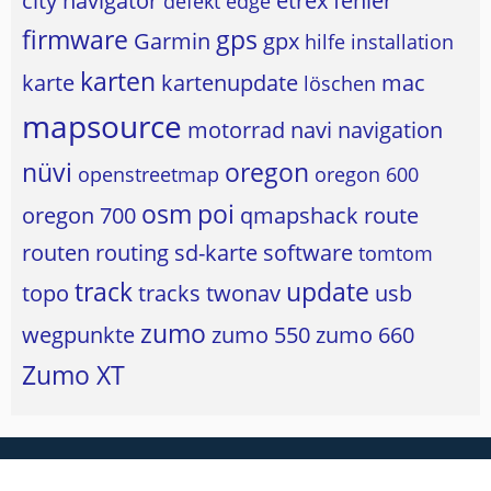
city navigator
etrex
fehler
defekt
edge
firmware
gps
Garmin
gpx
hilfe
installation
karten
karte
kartenupdate
mac
löschen
mapsource
motorrad
navi
navigation
nüvi
oregon
openstreetmap
oregon 600
osm
poi
oregon 700
qmapshack
route
routen
routing
sd-karte
software
tomtom
track
update
topo
tracks
twonav
usb
zumo
wegpunkte
zumo 550
zumo 660
Zumo XT