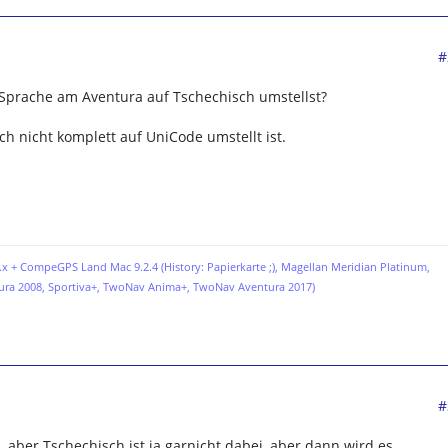
#
 Sprache am Aventura auf Tschechisch umstellst?
h nicht komplett auf UniCode umstellt ist.
x + CompeGPS Land Mac 9.2.4 (History: Papierkarte ;),
Magellan Meridian Platinum,
ura 2008, Sportiva+, TwoNav Anima+, TwoNav Aventura 2017)
#
, aber Tschechisch ist ja garnicht dabei, aber dann wird es