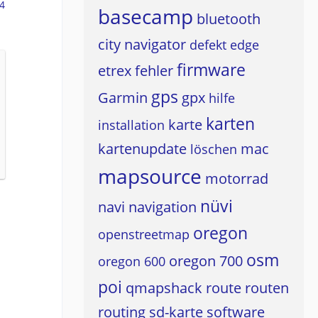
4
basecamp
bluetooth
city navigator
defekt
edge
firmware
etrex
fehler
gps
Garmin
gpx
hilfe
karten
karte
installation
kartenupdate
mac
löschen
mapsource
motorrad
nüvi
navi
navigation
oregon
openstreetmap
osm
oregon 700
oregon 600
poi
qmapshack
route
routen
routing
sd-karte
software