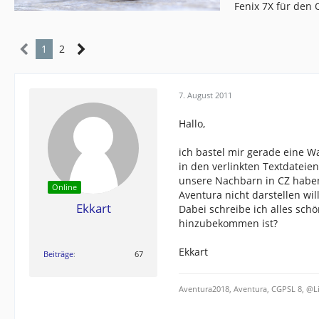
Fenix 7X für den
1
2
7. August 2011
Hallo,
ich bastel mir gerade eine 
in den verlinkten Textdatei
unsere Nachbarn in CZ haben 
Online
Aventura nicht darstellen will
Ekkart
Dabei schreibe ich alles schö
hinzubekommen ist?
Ekkart
Beiträge
67
Aventura2018, Aventura, CGPSL 8, @L