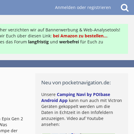
Anmelden oder registrieren
daher verzichten wir auf Bannerwerbung & Web-Analysetools!
ir Euch über diesen Link:
bei Amazon zu bestellen...
.
ft es das Forum
langfristig
und
werbefrei
für Euch zu
Neu von pocketnavigation.de:
Unsere
Camping Navi by POIbase
Android App
kann nun auch mit Victron
Geräten gekoppelt werden um die
Daten in Echtzeit in den Infofeldern
anzuzeigen. Video auf Youtube
 Epix Gen 2
ansehen:
 Was
lampe der