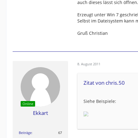
auch dieses lässt sich öffnen
Erzeugt unter Win 7 geschri
Selbst im Dateisystem kann 
Gruß Christian
8. August 2011
Zitat von chris.50
Siehe Beispiele:
Online
Ekkart
als html gespeichert.
als Text gespeichert.
Beiträge
67