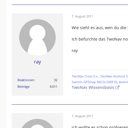
7. August 2011
Wie sieht es aus, wen du die
Ich befürchte das TwoNav noc
ray
ray
TwoNav Cross 5.x , TwoNav Android 5.
Reaktionen
32
Garmin GPSmap 60CSx (SIRF3!), Avent
Beiträge
4.011
TwoNav Wissensbasis
7. August 2011
ich wollte es schon probieren