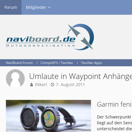
Forum
Mitglieder
NaviBoard Forum
CompeGPS / TwoNav
TwoNav Apps
Umlaute in Waypoint Anhäng
Ekkart
7. August 2011
Garmin feni
Der Schwerpunkt 
liegt auf den Se
unterscheidet di