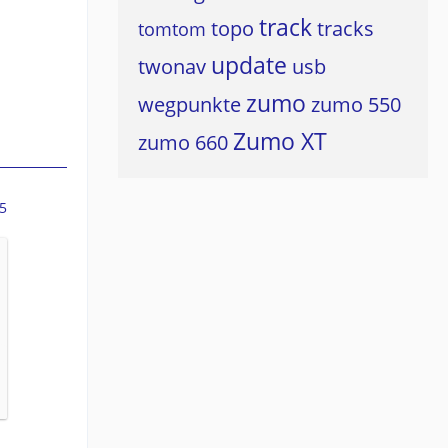
track
topo
tracks
tomtom
update
twonav
usb
zumo
wegpunkte
zumo 550
Zumo XT
zumo 660
5