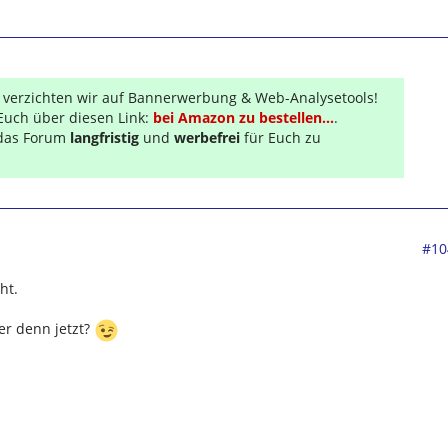
r verzichten wir auf Bannerwerbung & Web-Analysetools!
Euch über diesen Link:
bei Amazon zu bestellen...
.
s das Forum
langfristig
und
werbefrei
für Euch zu
#10
ht.
er denn jetzt?