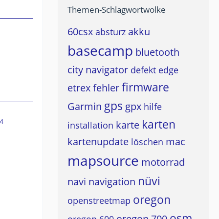
Themen-Schlagwortwolke
60csx
akku
absturz
basecamp
bluetooth
city navigator
defekt
edge
firmware
etrex
fehler
gps
Garmin
gpx
hilfe
karten
4
karte
installation
kartenupdate
mac
löschen
mapsource
motorrad
nüvi
navi
navigation
oregon
openstreetmap
osm
oregon 700