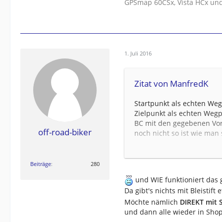
GPSmap 60CSx, Vista HCx und
1. Juli 2016
Zitat von ManfredK
Startpunkt als echten We
Zielpunkt als echten Weg
BC mit den gegebenen Vor
off-road-biker
noch nicht so ist wie man
Route mit Linksklick aktivi
Aus dem Menü die Funktion
Mit der Maus (und dem Bl
Beiträge
280
gehen bis eine dunkle Luft
und WIE funktioniert das
Mit linksklick Route aufn
Da gibt's nichts mit Bleistift 
fallen lassen (Shaping poi
Möchte nämlich
DIREKT mit 
Solange neue Punkte setze
und dann alle wieder in Sho
entspricht