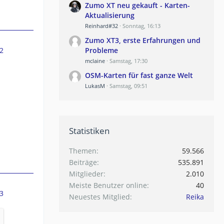
Zumo XT neu gekauft - Karten-
Aktualisierung
Reinhard#32
Sonntag, 16:13
Zumo XT3, erste Erfahrungen und
2
Probleme
mclaine
Samstag, 17:30
OSM-Karten für fast ganze Welt
LukasM
Samstag, 09:51
Statistiken
Themen
59.566
Beiträge
535.891
Mitglieder
2.010
Meiste Benutzer online
40
3
Neuestes Mitglied
Reika