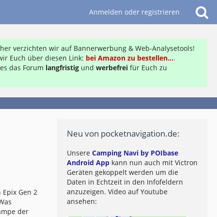
Anmelden oder registrieren
daher verzichten wir auf Bannerwerbung & Web-Analysetools!
ir Euch über diesen Link:
bei Amazon zu bestellen...
.
ft es das Forum
langfristig
und
werbefrei
für Euch zu
Neu von pocketnavigation.de:
Unsere
Camping Navi by POIbase
Android App
kann nun auch mit Victron
Geräten gekoppelt werden um die
Daten in Echtzeit in den Infofeldern
anzuzeigen. Video auf Youtube
 Epix Gen 2
ansehen:
 Was
lampe der