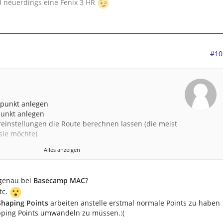
 neuerdings eine Fenix 3 HR
#10
gpunkt anlegen
punkt anlegen
einstellungen die Route berechnen lassen (die meist
 sie möchte)
eren
Alles anzeigen
 "Bleistift mit + Zeichen" (Einfügen) auswählen
eistiftsymbol) auf den zu ändernden Routenabschnitt
linie sichtbar wird
 genau bei
Basecamp MAC
?
ehmen und an gewünschter Stelle mit Linksklick wieder
etc.
nt ohne Alarm wird gesetzt)
Shaping Points
arbeiten anstelle erstmal normale Points zu haben
n bis die angezeigte Route den Vorstellungen
pping Points umwandeln zu müssen.:(