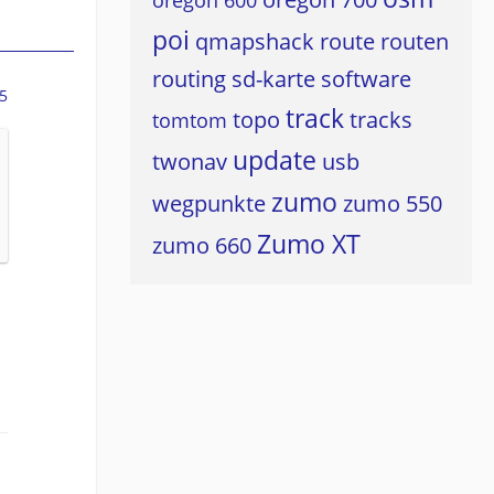
oregon 600
poi
qmapshack
route
routen
routing
sd-karte
software
5
track
topo
tracks
tomtom
update
twonav
usb
zumo
wegpunkte
zumo 550
Zumo XT
zumo 660