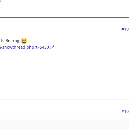
?
#10
rts Beitrag
um/showthread.php?t=5430
#10