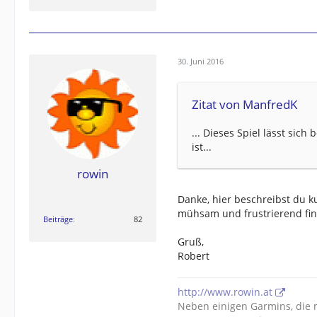
30. Juni 2016
Zitat von ManfredK
... Dieses Spiel lässt sich
ist...
rowin
Danke, hier beschreibst du 
mühsam und frustrierend fi
Beiträge
82
Gruß,
Robert
http://www.rowin.at
Neben einigen Garmins, die ni