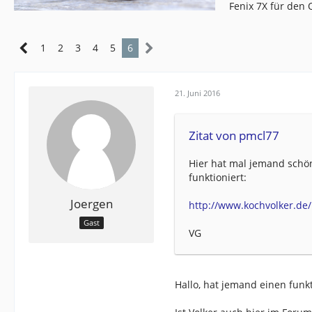
Fenix 7X für den
1
2
3
4
5
6
21. Juni 2016
Zitat von pmcl77
Hier hat mal jemand schön
funktioniert:
Joergen
http://www.kochvolker.d
Gast
VG
Hallo, hat jemand einen funk