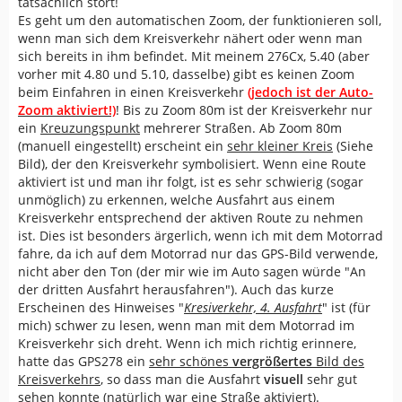
tatsächlich stört!
Es geht um den automatischen Zoom, der funktionieren soll,
wenn man sich dem Kreisverkehr nähert oder wenn man
sich bereits in ihm befindet. Mit meinem 276Cx, 5.40 (aber
vorher mit 4.80 und 5.10, dasselbe) gibt es keinen Zoom
beim Einfahren in einen Kreisverkehr
(jedoch ist der Auto-
Zoom aktiviert!)
! Bis zu Zoom 80m ist der Kreisverkehr nur
ein
Kreuzungspunkt
mehrerer Straßen. Ab Zoom 80m
(manuell eingestellt) erscheint ein
sehr kleiner Kreis
(Siehe
Bild), der den Kreisverkehr symbolisiert. Wenn eine Route
aktiviert ist und man ihr folgt, ist es sehr schwierig (sogar
unmöglich) zu erkennen, welche Ausfahrt aus einem
Kreisverkehr entsprechend der aktiven Route zu nehmen
ist. Dies ist besonders ärgerlich, wenn ich mit dem Motorrad
fahre, da ich auf dem Motorrad nur das GPS-Bild verwende,
nicht aber den Ton (der mir wie im Auto sagen würde "An
der dritten Ausfahrt herausfahren"). Auch das kurze
Erscheinen des Hinweises "
Kresiverkehr, 4. Ausfahrt
" ist (für
mich) schwer zu lesen, wenn man mit dem Motorrad im
Kreisverkehr sich dreht. Wenn ich mich richtig erinnere,
hatte das GPS278 ein
sehr schönes
vergrößertes
Bild des
Kreisverkehrs
, so dass man die Ausfahrt
visuell
sehr gut
sehen konnte (natürlich war eine Straße aktiviert).