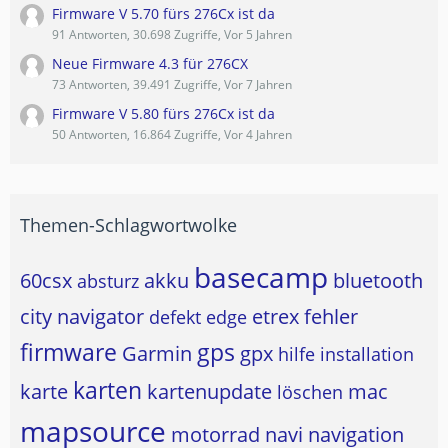
Firmware V 5.70 fürs 276Cx ist da
91 Antworten, 30.698 Zugriffe, Vor 5 Jahren
Neue Firmware 4.3 für 276CX
73 Antworten, 39.491 Zugriffe, Vor 7 Jahren
Firmware V 5.80 fürs 276Cx ist da
50 Antworten, 16.864 Zugriffe, Vor 4 Jahren
Themen-Schlagwortwolke
basecamp
60csx
akku
bluetooth
absturz
city navigator
etrex
fehler
defekt
edge
firmware
gps
Garmin
gpx
hilfe
installation
karten
karte
kartenupdate
mac
löschen
mapsource
motorrad
navi
navigation