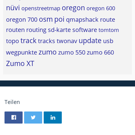
nüvi
oregon
openstreetmap
oregon 600
osm
poi
oregon 700
qmapshack
route
routen
routing
sd-karte
software
tomtom
track
update
topo
tracks
twonav
usb
zumo
wegpunkte
zumo 550
zumo 660
Zumo XT
Teilen