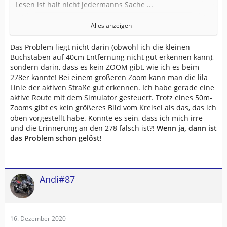
Lesen ist halt nicht jedermanns Sache ...
Da wir ja schon mal auf einer anderen Ebene darüber
Alles anzeigen
gesprochenhatten, hier halt nochmal die Frage, warum
der auf Deinem o. a. Bild auf dem 276Cx rechtzeitig (?)
Das Problem liegt nicht darin (obwohl ich die kleinen
eingeblendete Hinweis "Kreisverkehr 4. Ausfahrt" Dir für
Buchstaben auf 40cm Entfernung nicht gut erkennen kann),
ein sicheres Ein - bzw. Rausfahren aus dem selbigen
sondern darin, dass es kein ZOOM gibt, wie ich es beim
nicht ausreicht?
278er kannte! Bei einem größeren Zoom kann man die lila
Linie der aktiven Straße gut erkennen. Ich habe gerade eine
Gruß
aktive Route mit dem Simulator gesteuert. Trotz eines
50m-
Zoom
s gibt es kein größeres Bild vom Kreisel als das, das ich
oben vorgestellt habe. Könnte es sein, dass ich mich irre
und die Erinnerung an den 278 falsch ist?!
Wenn ja, dann ist
das Problem schon gelöst!
Andi#87
16. Dezember 2020