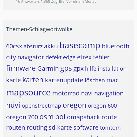
16 Antworten, 1.368 Zugriffe, Vor einem Monat
Themen-Schlagwortwolke
basecamp
60csx
akku
bluetooth
absturz
city navigator
etrex
fehler
defekt
edge
firmware
gps
Garmin
gpx
hilfe
installation
karten
karte
kartenupdate
mac
löschen
mapsource
motorrad
navi
navigation
nüvi
oregon
openstreetmap
oregon 600
osm
poi
oregon 700
qmapshack
route
routen
routing
sd-karte
software
tomtom