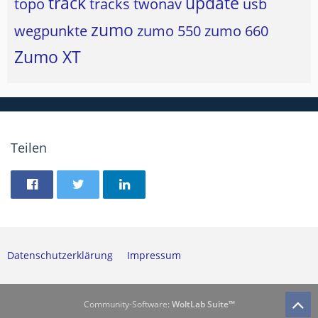
track
update
topo
tracks
twonav
usb
zumo
wegpunkte
zumo 550
zumo 660
Zumo XT
Teilen
Datenschutzerklärung
Impressum
Community-Software:
WoltLab Suite™