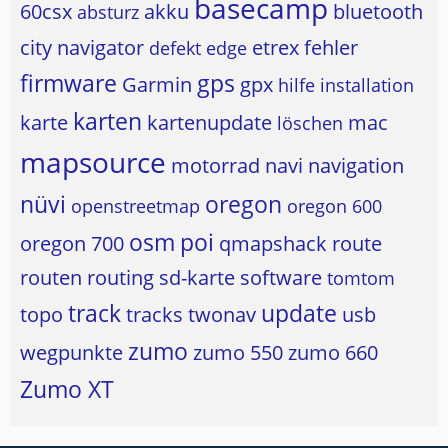
basecamp
60csx
akku
bluetooth
absturz
city navigator
etrex
fehler
defekt
edge
firmware
gps
Garmin
gpx
hilfe
installation
karten
karte
kartenupdate
mac
löschen
mapsource
motorrad
navi
navigation
nüvi
oregon
openstreetmap
oregon 600
osm
poi
oregon 700
qmapshack
route
routen
routing
sd-karte
software
tomtom
track
update
topo
tracks
twonav
usb
zumo
wegpunkte
zumo 550
zumo 660
Zumo XT