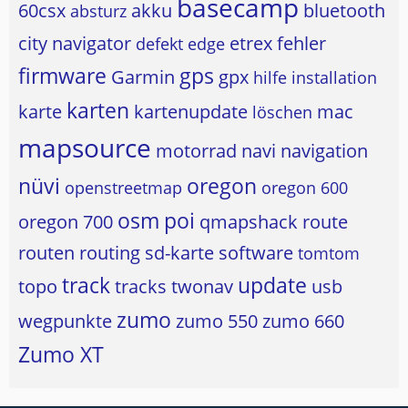
basecamp
60csx
akku
bluetooth
absturz
city navigator
etrex
fehler
defekt
edge
firmware
gps
Garmin
gpx
hilfe
installation
karten
karte
kartenupdate
mac
löschen
mapsource
motorrad
navi
navigation
nüvi
oregon
openstreetmap
oregon 600
osm
poi
oregon 700
qmapshack
route
routen
routing
sd-karte
software
tomtom
track
update
topo
tracks
twonav
usb
zumo
wegpunkte
zumo 550
zumo 660
Zumo XT