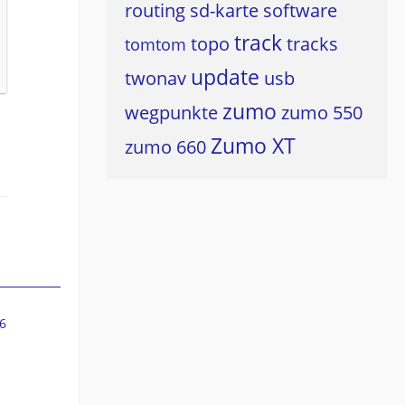
routing
sd-karte
software
track
topo
tracks
tomtom
update
twonav
usb
zumo
wegpunkte
zumo 550
Zumo XT
zumo 660
6