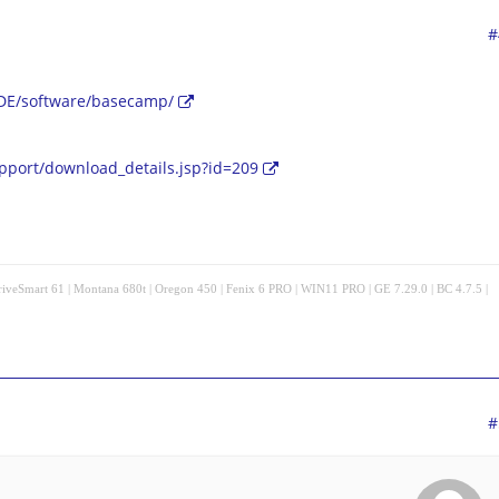
#
DE/software/basecamp/
port/download_details.jsp?id=209
veSmart 61 | Montana 680t | Oregon 450 | Fenix 6 PRO | WIN11 PRO | GE 7.29.0 | BC 4.7.5 |
#