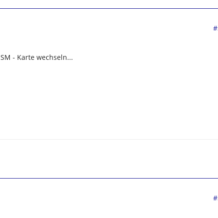
#
SM - Karte wechseln...
#