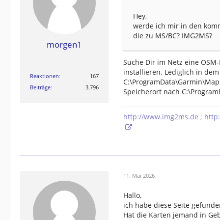
Hey,
werde ich mir in den ko
die zu MS/BC? IMG2MS?
morgen1
Suche Dir im Netz eine OSM-
installieren. Lediglich in d
Reaktionen
167
C:\ProgramData\Garmin\Maps 
Beiträge
3.796
Speicherort nach C:\Program
http://www.img2ms.de ; http
11. Mai 2026
Hallo,
ich habe diese Seite gefund
Hat die Karten jemand in Geb