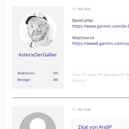
11. Mai 2026
BaseCamp:
https://www.garmin.com/de-
MapSource
https://www8.garmin.com/sup
AsterixDerGallier
Reaktionen
103
Zumo XT | Zumo 595 | DriveSmart 66 | Dri
Beiträge
340
MS 6.16.3
11. Mai 2026
Zitat von AndiP