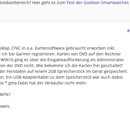
 Outdoorbereich? Hier geht es zum
Test der Outdoor-Smartwatches .
#
SMap 276C in o.a. Kartensoftware gebraucht erworben inkl.
e ich bei Garmin registrieren. Karten von DVD auf den Rechner
n WIN10 ging es über die Eingabeaufforderung als Administrator.
von der DVD nicht. Wie bekomme ich die Karten frei geschaltet?
 der Feindaten auf einem 2GB Spreicherstick im Gerät gespeichert.
on. Ein USB-Adapterkabel zu dem Speicherstick war auch dabei.
e *.gma Datei hat der Verkäufer nicht mehr.
GMTK?
nweis.