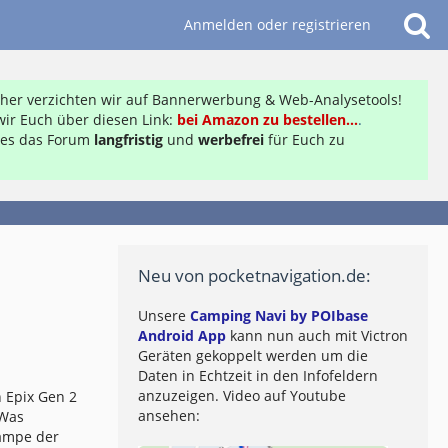
Anmelden oder registrieren
daher verzichten wir auf Bannerwerbung & Web-Analysetools!
ir Euch über diesen Link:
bei Amazon zu bestellen...
.
ft es das Forum
langfristig
und
werbefrei
für Euch zu
Neu von pocketnavigation.de:
Unsere
Camping Navi by POIbase
Android App
kann nun auch mit Victron
Geräten gekoppelt werden um die
Daten in Echtzeit in den Infofeldern
anzuzeigen. Video auf Youtube
 Epix Gen 2
ansehen:
 Was
lampe der