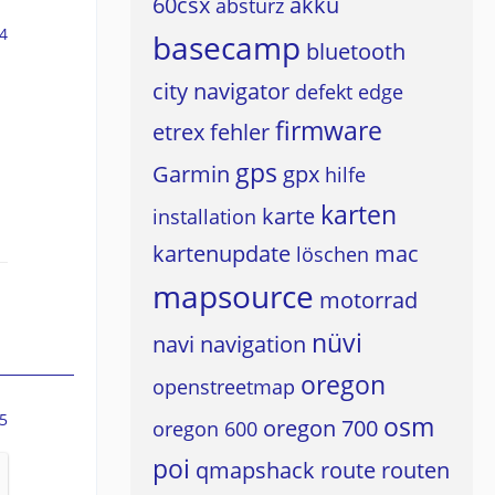
60csx
akku
absturz
4
basecamp
bluetooth
city navigator
defekt
edge
firmware
etrex
fehler
gps
Garmin
gpx
hilfe
karten
karte
installation
kartenupdate
mac
löschen
mapsource
motorrad
nüvi
navi
navigation
oregon
openstreetmap
5
osm
oregon 700
oregon 600
poi
qmapshack
route
routen