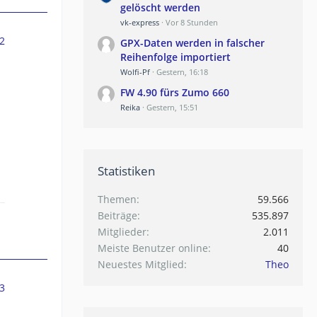
gelöscht werden
vk-express
Vor 8 Stunden
2
GPX-Daten werden in falscher
Reihenfolge importiert
Wolfi-Pf
Gestern, 16:18
FW 4.90 fürs Zumo 660
Reika
Gestern, 15:51
Statistiken
Themen
59.566
Beiträge
535.897
Mitglieder
2.011
Meiste Benutzer online
40
Neuestes Mitglied
Theo
3