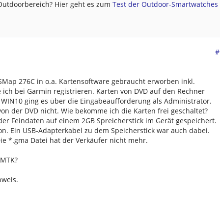
 Outdoorbereich? Hier geht es zum
Test der Outdoor-Smartwatches .
#
SMap 276C in o.a. Kartensoftware gebraucht erworben inkl.
e ich bei Garmin registrieren. Karten von DVD auf den Rechner
n WIN10 ging es über die Eingabeaufforderung als Administrator.
von der DVD nicht. Wie bekomme ich die Karten frei geschaltet?
 der Feindaten auf einem 2GB Spreicherstick im Gerät gespeichert.
on. Ein USB-Adapterkabel zu dem Speicherstick war auch dabei.
e *.gma Datei hat der Verkäufer nicht mehr.
GMTK?
nweis.