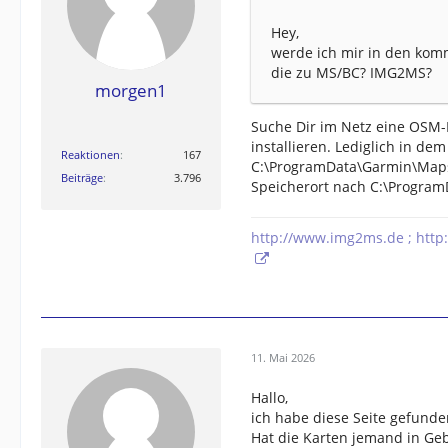
Hey,
werde ich mir in den ko
die zu MS/BC? IMG2MS?
morgen1
Suche Dir im Netz eine OSM-
installieren. Lediglich in d
Reaktionen
167
C:\ProgramData\Garmin\Maps 
Beiträge
3.796
Speicherort nach C:\Program
http://www.img2ms.de ; http
11. Mai 2026
Hallo,
ich habe diese Seite gefund
Hat die Karten jemand in Geb