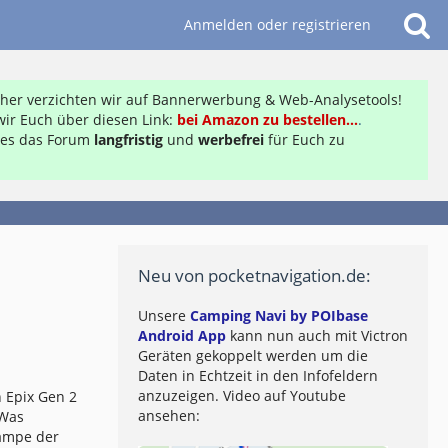
Anmelden oder registrieren
daher verzichten wir auf Bannerwerbung & Web-Analysetools!
ir Euch über diesen Link:
bei Amazon zu bestellen...
.
ft es das Forum
langfristig
und
werbefrei
für Euch zu
Neu von pocketnavigation.de:
Unsere
Camping Navi by POIbase
Android App
kann nun auch mit Victron
Geräten gekoppelt werden um die
Daten in Echtzeit in den Infofeldern
anzuzeigen. Video auf Youtube
 Epix Gen 2
ansehen:
 Was
lampe der