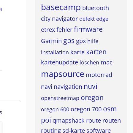
basecamp
bluetooth
4
city navigator
defekt
edge
firmware
etrex
fehler
gps
Garmin
gpx
hilfe
karten
karte
installation
kartenupdate
mac
löschen
mapsource
motorrad
nüvi
navi
navigation
oregon
openstreetmap
osm
oregon 700
oregon 600
5
poi
qmapshack
route
routen
routing
sd-karte
software