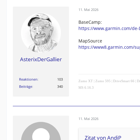
11. Mai 2026
BaseCamp:
https://www.garmin.com/de-
MapSource
https://www8.garmin.com/sup
AsterixDerGallier
Reaktionen
103
Zumo XT | Zumo 595 | DriveSmart 66 | Dri
Beiträge
340
MS 6.16.3
11. Mai 2026
Zitat von AndiP