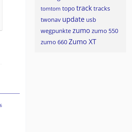
track
topo
tracks
tomtom
update
twonav
usb
zumo
wegpunkte
zumo 550
Zumo XT
zumo 660
6