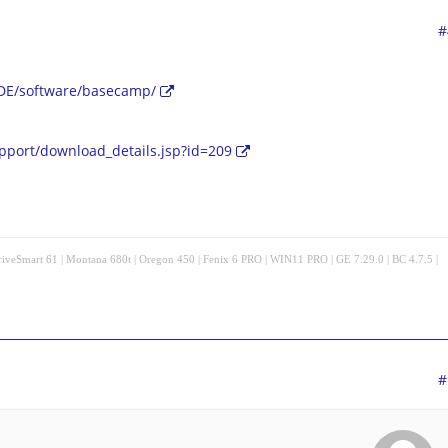
#
DE/software/basecamp/
port/download_details.jsp?id=209
veSmart 61 | Montana 680t | Oregon 450 | Fenix 6 PRO | WIN11 PRO | GE 7.29.0 | BC 4.7.5 |
#