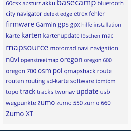
basecamp
60csx
akku
bluetooth
absturz
city navigator
etrex
fehler
defekt
edge
firmware
gps
Garmin
gpx
hilfe
installation
karten
karte
kartenupdate
mac
löschen
mapsource
motorrad
navi
navigation
nüvi
oregon
openstreetmap
oregon 600
osm
poi
oregon 700
qmapshack
route
routen
routing
sd-karte
software
tomtom
track
update
topo
tracks
twonav
usb
zumo
wegpunkte
zumo 550
zumo 660
Zumo XT