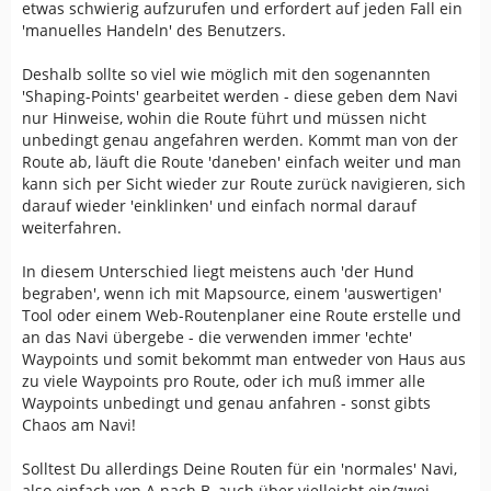
etwas schwierig aufzurufen und erfordert auf jeden Fall ein
'manuelles Handeln' des Benutzers.
Deshalb sollte so viel wie möglich mit den sogenannten
'Shaping-Points' gearbeitet werden - diese geben dem Navi
nur Hinweise, wohin die Route führt und müssen nicht
unbedingt genau angefahren werden. Kommt man von der
Route ab, läuft die Route 'daneben' einfach weiter und man
kann sich per Sicht wieder zur Route zurück navigieren, sich
darauf wieder 'einklinken' und einfach normal darauf
weiterfahren.
In diesem Unterschied liegt meistens auch 'der Hund
begraben', wenn ich mit Mapsource, einem 'auswertigen'
Tool oder einem Web-Routenplaner eine Route erstelle und
an das Navi übergebe - die verwenden immer 'echte'
Waypoints und somit bekommt man entweder von Haus aus
zu viele Waypoints pro Route, oder ich muß immer alle
Waypoints unbedingt und genau anfahren - sonst gibts
Chaos am Navi!
Solltest Du allerdings Deine Routen für ein 'normales' Navi,
also einfach von A nach B, auch über vielleicht ein/zwei