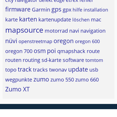
defekt
edge
firmware
gps
Garmin
gpx
hilfe
installation
karten
karte
kartenupdate
mac
löschen
mapsource
motorrad
navi
navigation
nüvi
oregon
openstreetmap
oregon 600
osm
poi
oregon 700
qmapshack
route
routen
routing
sd-karte
software
tomtom
track
update
topo
tracks
twonav
usb
zumo
wegpunkte
zumo 550
zumo 660
Zumo XT