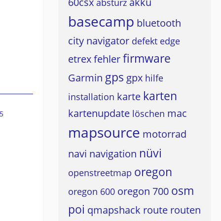
60csx
akku
absturz
basecamp
bluetooth
city navigator
defekt
edge
firmware
etrex
fehler
gps
Garmin
gpx
hilfe
karten
karte
installation
kartenupdate
mac
löschen
5
mapsource
motorrad
nüvi
navi
navigation
oregon
openstreetmap
osm
oregon 700
oregon 600
poi
qmapshack
route
routen