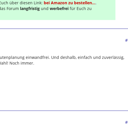
Euch über diesen Link:
bei Amazon zu bestellen...
.
s das Forum
langfristig
und
werbefrei
für Euch zu
#
 Routenplanung einwandfrei. Und deshalb, einfach und zuverlässig,
Wahl! Noch immer.
#