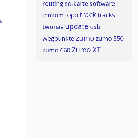
routing
sd-karte
software
track
topo
tracks
tomtom
6
update
twonav
usb
zumo
wegpunkte
zumo 550
Zumo XT
zumo 660