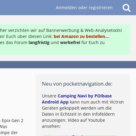
Anmelden oder registrieren
daher verzichten wir auf Bannerwerbung & Web-Analysetools!
ir Euch über diesen Link:
bei Amazon zu bestellen...
.
ft es das Forum
langfristig
und
werbefrei
für Euch zu
Neu von pocketnavigation.de:
Unsere
Camping Navi by POIbase
Android App
kann nun auch mit Victron
Geräten gekoppelt werden um die
Daten in Echtzeit in den Infofeldern
anzuzeigen. Video auf Youtube
 Epix Gen 2
ansehen:
 Was
lampe der