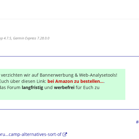
 4.7.5, Garmin Express 7.28.0.0
r verzichten wir auf Bannerwerbung & Web-Analysetools!
Euch über diesen Link:
bei Amazon zu bestellen...
.
s das Forum
langfristig
und
werbefrei
für Euch zu
#
oru…camp-alternatives-sort-of