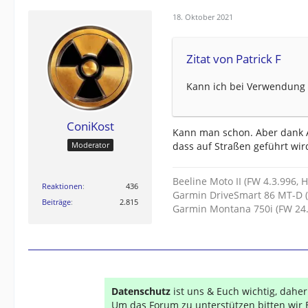
18. Oktober 2021
Zitat von Patrick F
Kann ich bei Verwendung 
ConiKost
Kann man schon. Aber dank Ac
dass auf Straßen geführt wir
Moderator
Beeline Moto II (FW 4.3.996, 
Reaktionen
436
Garmin DriveSmart 86 MT-D (
Beiträge
2.815
Garmin Montana 750i (FW 24.
Datenschutz
ist uns & Euch wichtig, dahe
Um das Forum zu unterstützen bitten wir 