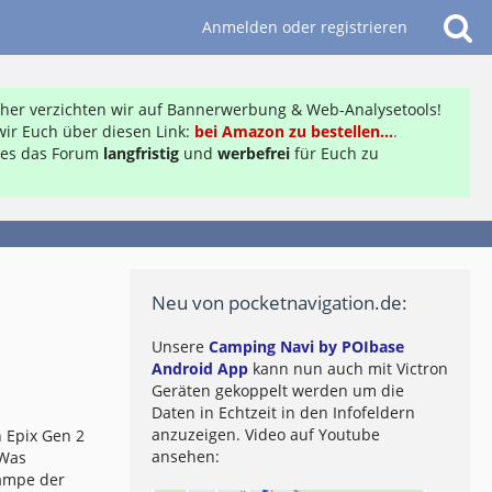
Anmelden oder registrieren
daher verzichten wir auf Bannerwerbung & Web-Analysetools!
ir Euch über diesen Link:
bei Amazon zu bestellen...
.
ft es das Forum
langfristig
und
werbefrei
für Euch zu
Neu von pocketnavigation.de:
Unsere
Camping Navi by POIbase
Android App
kann nun auch mit Victron
Geräten gekoppelt werden um die
Daten in Echtzeit in den Infofeldern
anzuzeigen. Video auf Youtube
 Epix Gen 2
ansehen:
 Was
lampe der