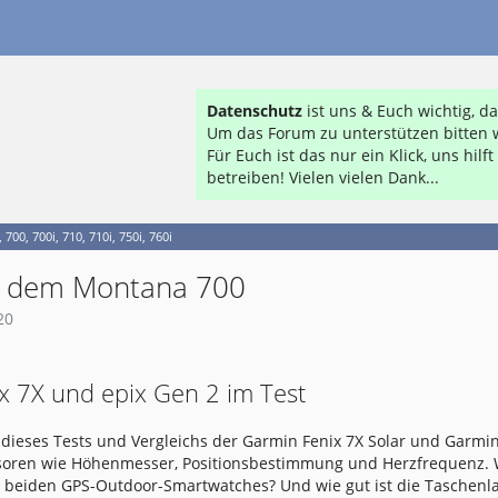
Datenschutz
ist uns & Euch wichtig, 
Um das Forum zu unterstützen bitten w
Für Euch ist das nur ein Klick, uns hil
betreiben! Vielen vielen Dank...
700, 700i, 710, 710i, 750i, 760i
it dem Montana 700
20
x 7X und epix Gen 2 im Test
dieses Tests und Vergleichs der Garmin Fenix 7X Solar und Garmin
nsoren wie Höhenmesser, Positionsbestimmung und Herzfrequenz.
e beiden GPS-Outdoor-Smartwatches? Und wie gut ist die Taschen