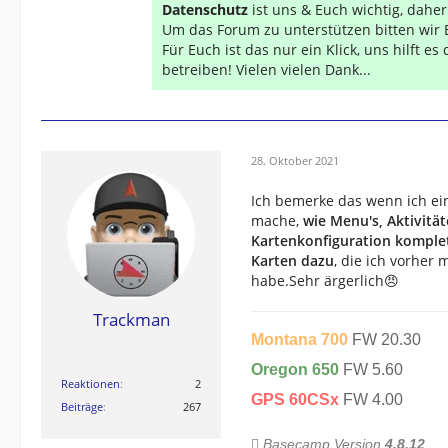
Datenschutz
ist uns & Euch wichtig, dahe
Um das Forum zu unterstützen bitten wir 
Für Euch ist das nur ein Klick, uns hilft e
betreiben! Vielen vielen Dank...
28. Oktober 2021
Ich bemerke das wenn ich e
mache,
wie Menu's, Aktivitä
Kartenkonfiguration komplet
Karten dazu
, die ich vorher 
habe.Sehr ärgerlich😠
Trackman
Montana 700
FW 20.30
Oregon 650
FW 5.60
Reaktionen
2
GPS 60CSx
FW 4.00
Beiträge
267

Basecamp Version
4.8.12