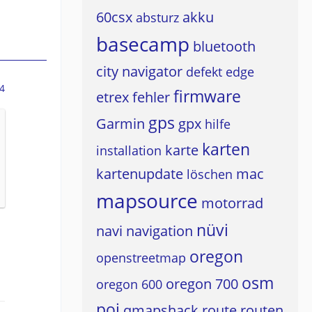
60csx
akku
absturz
basecamp
bluetooth
city navigator
defekt
edge
4
firmware
etrex
fehler
gps
Garmin
gpx
hilfe
karten
karte
installation
kartenupdate
mac
löschen
mapsource
motorrad
nüvi
navi
navigation
oregon
openstreetmap
osm
oregon 700
oregon 600
poi
qmapshack
route
routen