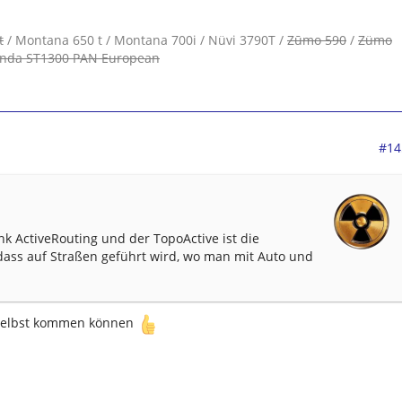
t
/ Montana 650 t / Montana 700i / Nüvi 3790T /
Zūmo 590
/
Zümo
nda ST1300 PAN European
#14
 ActiveRouting und der TopoActive ist die
dass auf Straßen geführt wird, wo man mit Auto und
h selbst kommen können