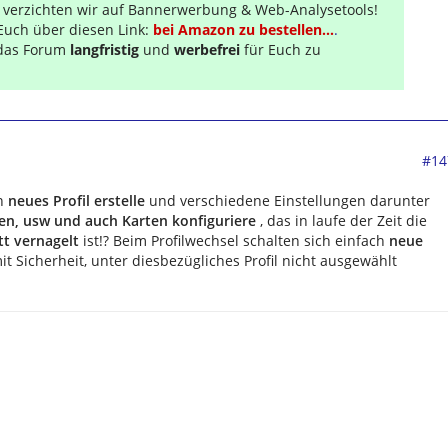
r verzichten wir auf Bannerwerbung & Web-Analysetools!
Euch über diesen Link:
bei Amazon zu bestellen...
.
s das Forum
langfristig
und
werbefrei
für Euch zu
#14
in
neues Profil erstelle
und verschiedene Einstellungen darunter
ten, usw und auch Karten konfiguriere
, das in laufe der Zeit die
t vernagelt
ist!? Beim Profilwechsel schalten sich einfach
neue
mit Sicherheit, unter diesbezügliches Profil nicht ausgewählt