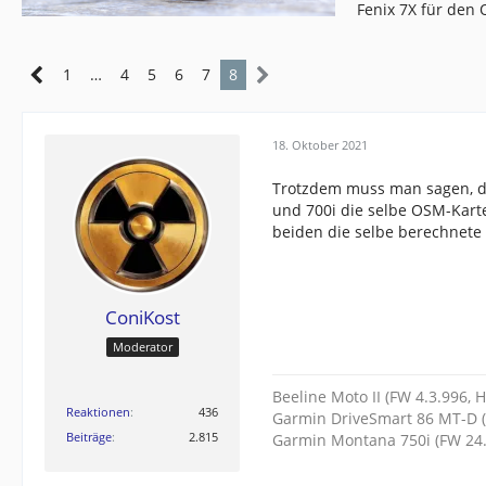
Fenix 7X für den
1
…
4
5
6
7
8
18. Oktober 2021
Trotzdem muss man sagen, die
und 700i die selbe OSM-Kart
beiden die selbe berechnet
ConiKost
Moderator
Beeline Moto II (FW 4.3.996, 
Reaktionen
436
Garmin DriveSmart 86 MT-D (
Beiträge
2.815
Garmin Montana 750i (FW 24.