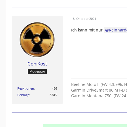
18. Oktober 2021
Ich kann mit nur
Reinhard
ConiKost
Moderator
Beeline Moto II (FW 4.3.996, 
Reaktionen
436
Garmin DriveSmart 86 MT-D (
Beiträge
2.815
Garmin Montana 750i (FW 24.