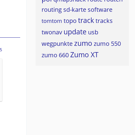
routing
sd-karte
software
track
topo
tracks
tomtom
update
twonav
usb
zumo
wegpunkte
zumo 550
5
Zumo XT
zumo 660