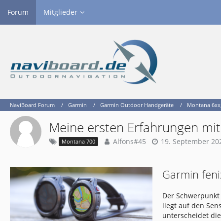
Forum
Mitglieder
NaviBoard Forum
Garmin
Garmin Outdoor Handgeräte
Montana 6xx, 
Meine ersten Erfahrungen m
Alfons#45
19. September 20
Montana 700
Garmin feni
Der Schwerpunkt 
liegt auf den Se
unterscheidet di