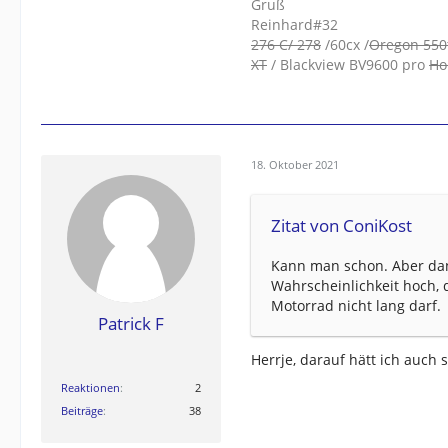
Gruß
Reinhard#32
276 C/ 278
/60cx /
Oregon 550
XT
/ Blackview BV9600 pro
Ho
18. Oktober 2021
Zitat von ConiKost
Kann man schon. Aber dank
Wahrscheinlichkeit hoch, 
Motorrad nicht lang darf.
Patrick F
Herrje, darauf hätt ich auc
Reaktionen
2
Beiträge
38