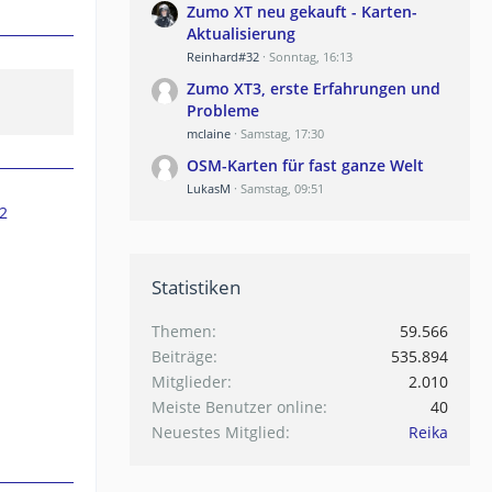
Zumo XT neu gekauft - Karten-
Aktualisierung
Reinhard#32
Sonntag, 16:13
Zumo XT3, erste Erfahrungen und
Probleme
mclaine
Samstag, 17:30
OSM-Karten für fast ganze Welt
LukasM
Samstag, 09:51
2
Statistiken
Themen
59.566
Beiträge
535.894
Mitglieder
2.010
Meiste Benutzer online
40
Neuestes Mitglied
Reika