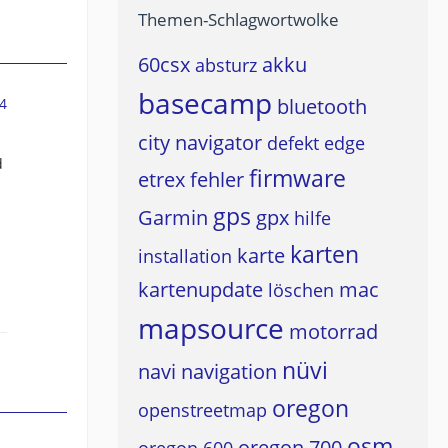
Themen-Schlagwortwolke
60csx
akku
absturz
basecamp
bluetooth
4
city navigator
defekt
edge
d
firmware
etrex
fehler
gps
Garmin
gpx
hilfe
karten
karte
installation
kartenupdate
mac
löschen
mapsource
motorrad
nüvi
navi
navigation
oregon
openstreetmap
osm
oregon 700