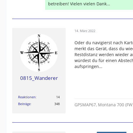
betreiben! Vielen vielen Dank...
14. März 2022
Oder du navigierst nach Kar
merkt das Gerät, dass du wi
Restdistanz werden wieder ang
würdest du für einen Abstec
aufspringen...
0815_Wanderer
Reaktionen
14
Beiträge
348
GPSMAP67, Montana 700 (FW18