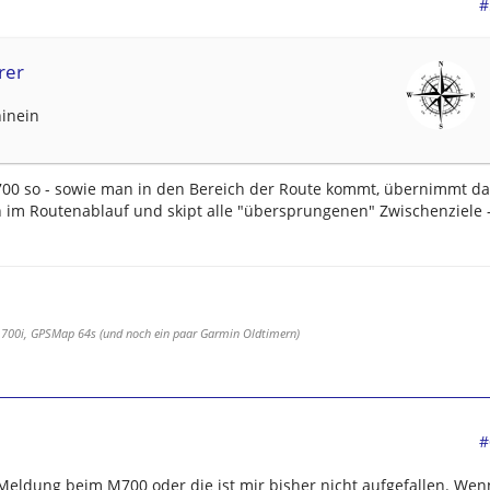
#
rer
hinein
00 so - sowie man in den Bereich der Route kommt, übernimmt da
n im Routenablauf und skipt alle "übersprungenen" Zwischenziele 
 700i, GPSMap 64s (und noch ein paar Garmin Oldtimern)
#
Meldung beim M700 oder die ist mir bisher nicht aufgefallen. Wen