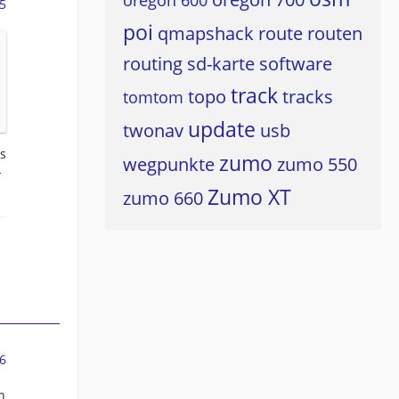
oregon 600
5
poi
qmapshack
route
routen
routing
sd-karte
software
track
topo
tracks
tomtom
update
twonav
usb
s
zumo
wegpunkte
zumo 550
-
Zumo XT
zumo 660
6
n