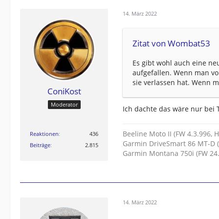
14. März 2022
Zitat von Wombat53
Es gibt wohl auch eine ne
aufgefallen. Wenn man v
sie verlassen hat. Wenn m
ConiKost
Moderator
Ich dachte das wäre nur bei T
Beeline Moto II (FW 4.3.996, 
Reaktionen
436
Garmin DriveSmart 86 MT-D (
Beiträge
2.815
Garmin Montana 750i (FW 24.
14. März 2022