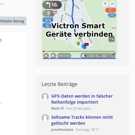
..
ffizieller Beitrag
1
Letzte Beiträge
GPX-Daten werden in falscher
.
Reihenfolge importiert
Wolfi-Pf
Vor 25 Minuten
Seltsame Tracks können nicht
gelöscht werden
proofresistant
Sonntag, 18:17