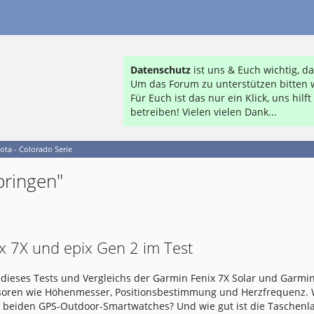
Datenschutz
ist uns & Euch wichtig, 
Um das Forum zu unterstützen bitten w
Für Euch ist das nur ein Klick, uns hil
betreiben! Vielen vielen Dank...
ota - Colorado Serie
pringen"
x 7X und epix Gen 2 im Test
dieses Tests und Vergleichs der Garmin Fenix 7X Solar und Garmin
nsoren wie Höhenmesser, Positionsbestimmung und Herzfrequenz.
e beiden GPS-Outdoor-Smartwatches? Und wie gut ist die Taschen