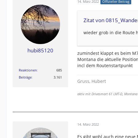
14. März 2022
Offizieller Beitrag
Zitat von 0815_Wande
wieder grob in die Route 
hubi85120
zumindest klappt es beim M7
Montana die aktuelle Positio
incl dem Routenstartpunkt
Reaktionen
685
Beiträge
3.161
Gruss, Hubert
aktiv mit Drivesmart 61 LMT-D, Montana
14. März 2022
Es gibt wohl auch eine neue 