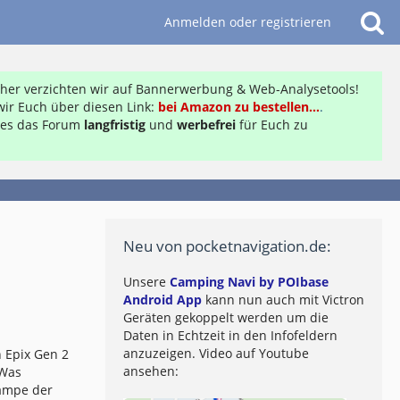
Anmelden oder registrieren
daher verzichten wir auf Bannerwerbung & Web-Analysetools!
ir Euch über diesen Link:
bei Amazon zu bestellen...
.
ft es das Forum
langfristig
und
werbefrei
für Euch zu
Neu von pocketnavigation.de:
Unsere
Camping Navi by POIbase
Android App
kann nun auch mit Victron
Geräten gekoppelt werden um die
Daten in Echtzeit in den Infofeldern
anzuzeigen. Video auf Youtube
 Epix Gen 2
ansehen:
 Was
lampe der