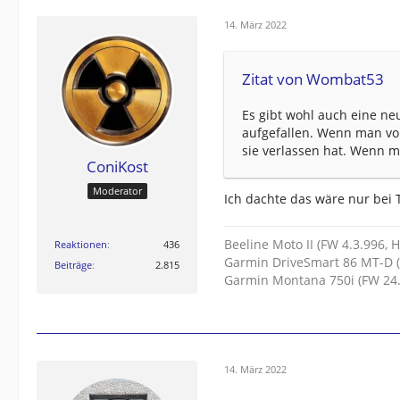
14. März 2022
Zitat von Wombat53
Es gibt wohl auch eine ne
aufgefallen. Wenn man v
sie verlassen hat. Wenn m
ConiKost
Moderator
Ich dachte das wäre nur bei T
Beeline Moto II (FW 4.3.996, 
Reaktionen
436
Garmin DriveSmart 86 MT-D (
Beiträge
2.815
Garmin Montana 750i (FW 24.
14. März 2022