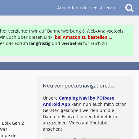
Anmelden oder registrieren
daher verzichten wir auf Bannerwerbung & Web-Analysetools!
ir Euch über diesen Link:
bei Amazon zu bestellen...
.
ft es das Forum
langfristig
und
werbefrei
für Euch zu
Neu von pocketnavigation.de:
Unsere
Camping Navi by POIbase
Android App
kann nun auch mit Victron
Geräten gekoppelt werden um die
Daten in Echtzeit in den Infofeldern
anzuzeigen. Video auf Youtube
 Epix Gen 2
ansehen:
 Was
lampe der