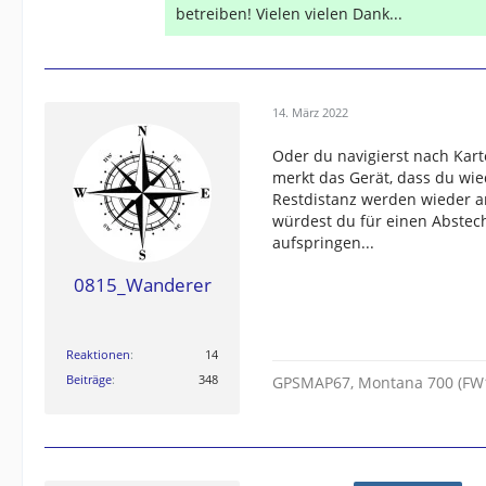
betreiben! Vielen vielen Dank...
14. März 2022
Oder du navigierst nach Kar
merkt das Gerät, dass du wi
Restdistanz werden wieder ang
würdest du für einen Abstec
aufspringen...
0815_Wanderer
Reaktionen
14
Beiträge
348
GPSMAP67, Montana 700 (FW18