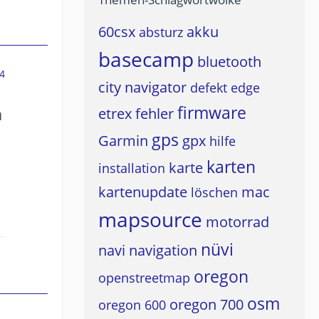
60csx
akku
absturz
basecamp
bluetooth
4
city navigator
defekt
edge
firmware
etrex
fehler
d
gps
Garmin
gpx
hilfe
karten
karte
installation
kartenupdate
mac
löschen
mapsource
motorrad
nüvi
navi
navigation
oregon
openstreetmap
osm
oregon 700
oregon 600