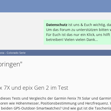
Datenschutz
ist uns & Euch wichtig, 
Um das Forum zu unterstützen bitten w
Für Euch ist das nur ein Klick, uns hil
betreiben! Vielen vielen Dank...
ota - Colorado Serie
pringen"
x 7X und epix Gen 2 im Test
dieses Tests und Vergleichs der Garmin Fenix 7X Solar und Garmin
nsoren wie Höhenmesser, Positionsbestimmung und Herzfrequenz.
e beiden GPS-Outdoor-Smartwatches? Und wie gut ist die Taschen