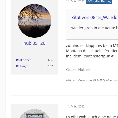
14. März 2022
Offizieller Beitrag
Zitat von 0815_Wande
wieder grob in die Route 
hubi85120
zumindest klappt es beim M7
Montana die aktuelle Positio
incl dem Routenstartpunkt
Reaktionen
686
Beiträge
3.162
Gruss, Hubert
aktiv mit Drivesmart 61 LMT-D, Montana
14. März 2022
Es gibt wohl auch eine neue 