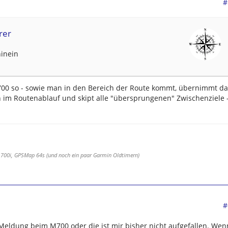
#
rer
hinein
00 so - sowie man in den Bereich der Route kommt, übernimmt da
n im Routenablauf und skipt alle "übersprungenen" Zwischenziele 
 700i, GPSMap 64s (und noch ein paar Garmin Oldtimern)
#
Meldung beim M700 oder die ist mir bisher nicht aufgefallen. Wen