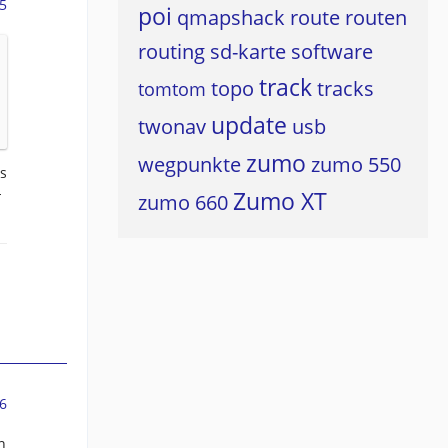
5
poi
qmapshack
route
routen
routing
sd-karte
software
track
topo
tracks
tomtom
update
twonav
usb
zumo
wegpunkte
zumo 550
s
-
Zumo XT
zumo 660
6
n