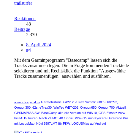
trailsurfer
Reaktionen
48
Beiträge
2.339
8. April 2024
#4
Mit dem Garminprogramm "Basecamp" lassen sich die
Tracks zusammen legen. Die in Frage kommenden Trackteile
selektieren und mit Rechtsklick die Funktion "Ausgewählte
Tracks zusammenfügen" auswählen und ausführen.
Gerätehistorie:
GPS12, eTrex Summit, 60CS, 60CSx,
www.clickpedal.de
Oregon300, 62s, eTrex30,
WinTec WBT-202
,
Oregon650
,
Oregon700
. Aktuell:
GPSMAP66S SW: BaseCamp aktuelle Version auf WIN10, GPS-Einsatz vorw.
bei MTB-Touren. Nach ZUMO340 für die BMW-GS nun Kyocera Duraforce Pro
mit LocusMap, Nüvi 3597LMT für PKW, LOCUSMap auf Android