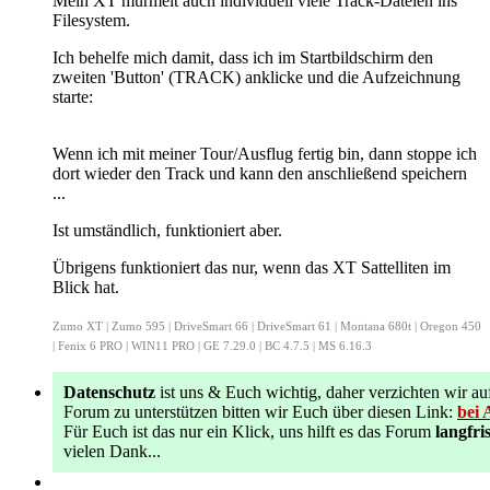
Mein XT murmelt auch individuell viele Track-Dateien ins
Filesystem.
Ich behelfe mich damit, dass ich im Startbildschirm den
zweiten 'Button' (TRACK) anklicke und die Aufzeichnung
starte:
Wenn ich mit meiner Tour/Ausflug fertig bin, dann stoppe ich
dort wieder den Track und kann den anschließend speichern
...
Ist umständlich, funktioniert aber.
Übrigens funktioniert das nur, wenn das XT Sattelliten im
Blick hat.
Zumo XT | Zumo 595 | DriveSmart 66 | DriveSmart 61 | Montana 680t | Oregon 450
| Fenix 6 PRO | WIN11 PRO | GE 7.29.0 | BC 4.7.5 | MS 6.16.3
Datenschutz
ist uns & Euch wichtig, daher verzichten wir
Forum zu unterstützen bitten wir Euch über diesen Link:
bei 
Für Euch ist das nur ein Klick, uns hilft es das Forum
langfris
vielen Dank...