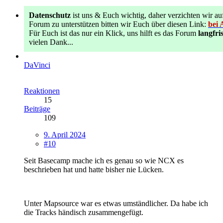
Datenschutz
ist uns & Euch wichtig, daher verzichten wir
Forum zu unterstützen bitten wir Euch über diesen Link:
bei 
Für Euch ist das nur ein Klick, uns hilft es das Forum
langfris
vielen Dank...
DaVinci
Reaktionen
15
Beiträge
109
9. April 2024
#10
Seit Basecamp mache ich es genau so wie NCX es
beschrieben hat und hatte bisher nie Lücken.
Unter Mapsource war es etwas umständlicher. Da habe ich
die Tracks händisch zusammengefügt.