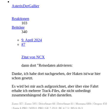
AsterixDerGallier
Reaktionen
103
Beiträge
340
9. April 2024
#7
Zitat von NCX
dann dort "Reisedaten aktivieren:
Danke, ich habe dort nachgesehen, der Haken ist/war hier
schon gesetzt.
Es wird bei mir auch aufgezeichnet, aber über eine Fahrt
erhalte ich mehrere Track-Files, die nicht unbedingt
zusammenhängend die Fahrt darstellen.
Zumo XT | Zumo 595 | DriveSmart 66 | DriveSmart 61 | Montana 680t | Oregon 450
| Fenix 6 PRO | WIN11 PRO | GE 7.29.0 | BC 4.7.5 | MS 6.16.3