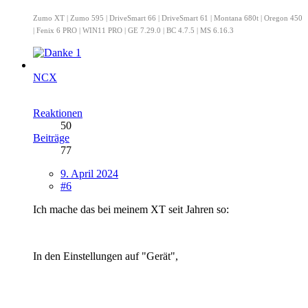
Zumo XT | Zumo 595 | DriveSmart 66 | DriveSmart 61 | Montana 680t | Oregon 450
| Fenix 6 PRO | WIN11 PRO | GE 7.29.0 | BC 4.7.5 | MS 6.16.3
1
NCX
Reaktionen
50
Beiträge
77
9. April 2024
#6
Ich mache das bei meinem XT seit Jahren so:
In den Einstellungen auf "Gerät",