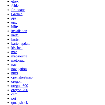
etrex
fehler
firmware
Garmin
gps
gpx
hilfe
installation
karte
karten
kartenupdate
löschen
mac
mapsource
motorrad
navi
navigation
nüvi
openstreetmap
oregon
oregon 600
oregon 700
osm
poi
qmapshack