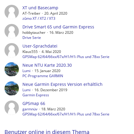
XT und Basecamp
AT-Treiber
20. April 2020
zûmo XT / XT2 / XT3
Drive Smart 65 und Garmin Express
hobbytaucher
16. März 2020
Drive Serie
User-Sprachdatei
Klaus555
4. Mai 2020
GPSMap 62/64/66xx/67x/H1/H1i Plus und 78xx Serie
Neue NTU Karte 2020.30
Lumi
15. Januar 2020
PC-Programme GARMIN
Neue Garmin Express Version erhältlich
Lumi
16. Dezember 2019
Garmin Express
GPSmap 66
garmnüv
18. März 2020
GPSMap 62/64/66xx/67x/H1/H1i Plus und 78xx Serie
Benutzer online in diesem Thema