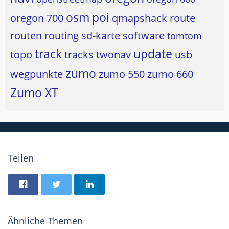
osm
poi
oregon 700
qmapshack
route
routen
routing
sd-karte
software
tomtom
track
update
topo
tracks
twonav
usb
zumo
wegpunkte
zumo 550
zumo 660
Zumo XT
Teilen
Ähnliche Themen