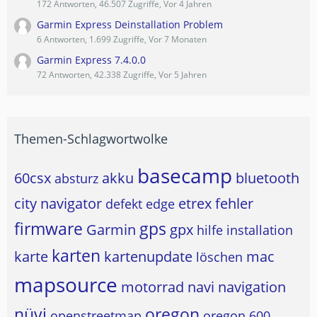
172 Antworten, 46.507 Zugriffe, Vor 4 Jahren
Garmin Express Deinstallation Problem
6 Antworten, 1.699 Zugriffe, Vor 7 Monaten
Garmin Express 7.4.0.0
72 Antworten, 42.338 Zugriffe, Vor 5 Jahren
Themen-Schlagwortwolke
basecamp
60csx
akku
bluetooth
absturz
city navigator
etrex
fehler
defekt
edge
firmware
gps
Garmin
gpx
hilfe
installation
karten
karte
kartenupdate
mac
löschen
mapsource
motorrad
navi
navigation
nüvi
oregon
openstreetmap
oregon 600