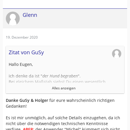
Glenn
19. Dezember 2020
Zitat von GuSy
Hallo Eugen,
ich denke da ist "
der Hund begraben
".
Bei gleichem Maßstab siehst Du einen wesentlich
größeren Kartenausschnitt auf dem Navi. Entsprechend
Alles anzeigen
kleiner ist (*) das Bild des Kreisverkehrs.
Ich bin mit dem 276Cx immer mit einem kleineren
Danke GuSy & Holger
für eure wahrscheinlich richtigen
Maßstab als auf dem 276c gefahren.
Gedanken!
(*) Ob das Bild wirklich kleiner ist oder nur kleiner
Es ist mir unmöglich, auf solche Details einzugehen, da ich
erscheint und der größere Bildschirm das ausgleicht mag
nicht über die notwendigen technischen Kenntnisse
ich jetzt nicht beurteilen. Dazu fehlt mir aktuell die
verfüge.
ABER:
der Anwender "Michel" kümmert sich nicht