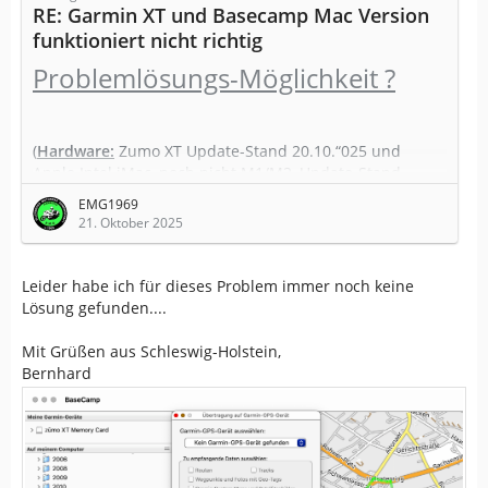
RE: Garmin XT und Basecamp Mac Version
funktioniert nicht richtig
Problemlösungs-Möglichkeit ?
(
Hardware:
Zumo XT Update-Stand 20.10.“025 und
Apple Intel iMac, noch nicht M1/M2, Update-Stand
20.10.2025)
EMG1969
21. Oktober 2025
(
Software:
Neu installiert auf dem iMac sind BaseCamp
(BC), Garmin Express (GE), Androit Flie Transfare (AFT)
und OpenMTP)
Leider habe ich für dieses Problem immer noch keine
Lösung gefunden....
Mit Grüßen aus Schleswig-Holstein,
Vorgehensweise:
Bernhard
iMac starten und Zumo XT per UCB verbinden, AFT
erkennt Zumo XT,