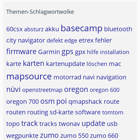
Themen-Schlagwortwolke
basecamp
60csx
akku
bluetooth
absturz
city navigator
etrex
fehler
defekt
edge
firmware
gps
Garmin
gpx
hilfe
installation
karten
karte
kartenupdate
mac
löschen
mapsource
motorrad
navi
navigation
nüvi
oregon
openstreetmap
oregon 600
osm
poi
oregon 700
qmapshack
route
routen
routing
sd-karte
software
tomtom
track
update
topo
tracks
twonav
usb
zumo
wegpunkte
zumo 550
zumo 660