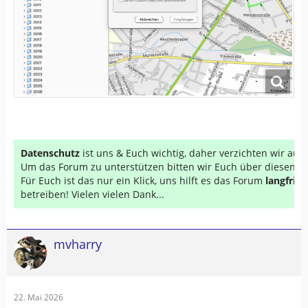
AFT beenden
GE starten, GE erkennt Zumo XT und zeigt an: „AFT
beenden“
AFT noch einmal beenden, Zumo XT ist erkannt
und verbunden.
GE beenden, also
nicht
„im
…
Datenschutz
ist uns & Euch wichtig, daher verzichten wir au
Um das Forum zu unterstützen bitten wir Euch über diesen Li
Für Euch ist das nur ein Klick, uns hilft es das Forum
langfrist
betreiben! Vielen vielen Dank...
mvharry
22. Mai 2026