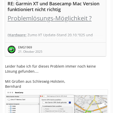
RE: Garmin XT und Basecamp Mac Version
funktioniert nicht richtig
Problemlösungs-Möglichkeit ?
(
Hardware:
Zumo XT Update-Stand 20.10.“025 und
Apple Intel iMac, noch nicht M1/M2, Update-Stand
20.10.2025)
EMG1969
21. Oktober 2025
(
Software:
Neu installiert auf dem iMac sind BaseCamp
(BC), Garmin Express (GE), Androit Flie Transfare (AFT)
und OpenMTP)
Leider habe ich für dieses Problem immer noch keine
Lösung gefunden....
Mit Grüßen aus Schleswig-Holstein,
Vorgehensweise:
Bernhard
iMac starten und Zumo XT per UCB verbinden, AFT
erkennt Zumo XT,