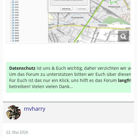
AFT beenden
GE starten, GE erkennt Zumo XT und zeigt an: „AFT
beenden“
AFT noch einmal beenden, Zumo XT ist erkannt
und verbunden.
GE beenden, also
nicht
„im
…
Datenschutz
ist uns & Euch wichtig, daher verzichten wir au
Um das Forum zu unterstützen bitten wir Euch über diesen Li
Für Euch ist das nur ein Klick, uns hilft es das Forum
langfrist
betreiben! Vielen vielen Dank...
mvharry
22. Mai 2026