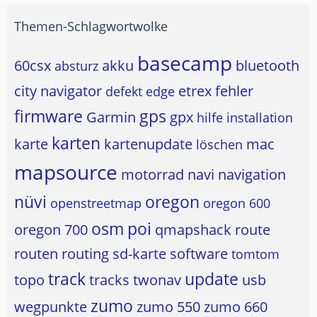
Themen-Schlagwortwolke
basecamp
60csx
akku
bluetooth
absturz
city navigator
etrex
fehler
defekt
edge
firmware
gps
Garmin
gpx
hilfe
installation
karten
karte
kartenupdate
mac
löschen
mapsource
motorrad
navi
navigation
nüvi
oregon
openstreetmap
oregon 600
osm
poi
oregon 700
qmapshack
route
routen
routing
sd-karte
software
tomtom
track
update
topo
tracks
twonav
usb
zumo
wegpunkte
zumo 550
zumo 660