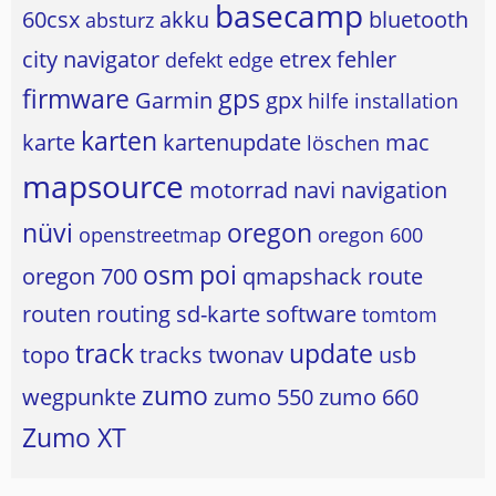
basecamp
60csx
akku
bluetooth
absturz
city navigator
etrex
fehler
defekt
edge
firmware
gps
Garmin
gpx
hilfe
installation
karten
karte
kartenupdate
mac
löschen
mapsource
motorrad
navi
navigation
nüvi
oregon
openstreetmap
oregon 600
osm
poi
oregon 700
qmapshack
route
routen
routing
sd-karte
software
tomtom
track
update
topo
tracks
twonav
usb
zumo
wegpunkte
zumo 550
zumo 660
Zumo XT