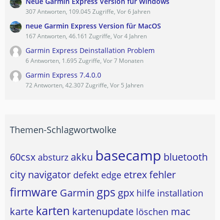
Neue Garmin Express Version für Windows
307 Antworten, 109.045 Zugriffe, Vor 6 Jahren
neue Garmin Express Version für MacOS
167 Antworten, 46.161 Zugriffe, Vor 4 Jahren
Garmin Express Deinstallation Problem
6 Antworten, 1.695 Zugriffe, Vor 7 Monaten
Garmin Express 7.4.0.0
72 Antworten, 42.307 Zugriffe, Vor 5 Jahren
Themen-Schlagwortwolke
basecamp
60csx
akku
bluetooth
absturz
city navigator
etrex
fehler
defekt
edge
firmware
gps
Garmin
gpx
hilfe
installation
karten
karte
kartenupdate
mac
löschen