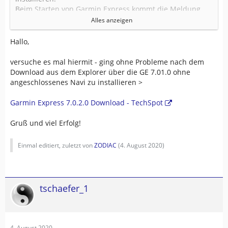
Beim Starten von Garmin Express kommt die Meldung,
dass eine neue Version (7.0.2.0) erforderlich sei.
Alles anzeigen
...
Da man das GE update nicht weg drücken kann, ist damit
Hallo,
Kartenupdate nicht möglich.
versuche es mal hiermit - ging ohne Probleme nach dem
Hat jemand hier das gleiche Problem?
Download aus dem Explorer über die GE 7.01.0 ohne
angeschlossenes Navi zu installieren >
System ist aktuelles Win10, GE ist aktuell 7.0.1.0.
Garmin Express 7.0.2.0 Download - TechSpot
Gruß und viel Erfolg!
Einmal editiert, zuletzt von
ZODIAC
(
4. August 2020
)
tschaefer_1
4. August 2020