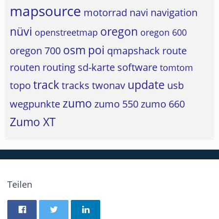
mapsource
motorrad
navi
navigation
nüvi
oregon
openstreetmap
oregon 600
osm
poi
oregon 700
qmapshack
route
routen
routing
sd-karte
software
tomtom
track
update
topo
tracks
twonav
usb
zumo
wegpunkte
zumo 550
zumo 660
Zumo XT
Teilen