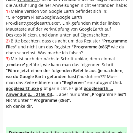
die Ausführung deiner Anweisungen nicht verstanden habe:
1)
Meine Version von Google Earth befindet sich in:
"C:\Program Files\Google\Google Earth
Pro\client\googleearth.exe". Link gefunden mit der linken
Maustaste auf der Verknüpfung von GoogleEarth auf
Desktop klicken, und dann unten auf Eigenschaften.
2)
Bitte beachten, dass es geht um das Register
"Programme
Files"
und nicht um das Register
"Programme (x86)"
wie du
oben schreibst. Was mache ich falsch?
3)
Mir ist auch der nächste Schritt unklar, denn einmal
,cmd.exe'
geführt, wie kann man das folgenden Schritt
"Führe jetzt einen der folgenden Befehle aus (je nachdem,
wo du Google Earth gefunden hast)"
ausführen??? Muss
man das Zeile editieren um
"RegServer"
einzufügen? Und,
googleearth.exe
gibt gar nicht. Es gibt
googleearth....
Anwendung.... 2156 KB
..... aber nur unter
„Programm Files"
!
Nicht unter "
"Programme (x86)".
Ich danke dir.
Datenschutz
ist uns & Euch wichtig, daher verzichten wir au