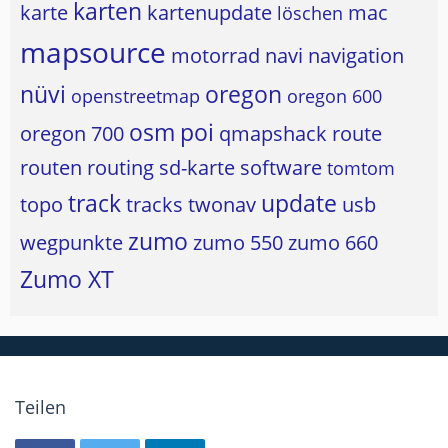
karten
karte
kartenupdate
mac
löschen
mapsource
motorrad
navi
navigation
nüvi
oregon
openstreetmap
oregon 600
osm
poi
oregon 700
qmapshack
route
routen
routing
sd-karte
software
tomtom
track
update
topo
tracks
twonav
usb
zumo
wegpunkte
zumo 550
zumo 660
Zumo XT
Teilen