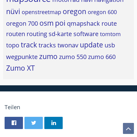
nüvi
oregon
openstreetmap
oregon 600
osm
poi
oregon 700
qmapshack
route
routen
routing
sd-karte
software
tomtom
track
update
topo
tracks
twonav
usb
zumo
wegpunkte
zumo 550
zumo 660
Zumo XT
Teilen