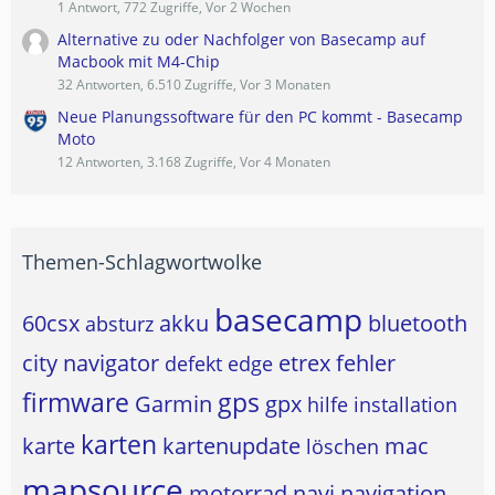
1 Antwort, 772 Zugriffe, Vor 2 Wochen
Alternative zu oder Nachfolger von Basecamp auf
Macbook mit M4-Chip
32 Antworten, 6.510 Zugriffe, Vor 3 Monaten
Neue Planungssoftware für den PC kommt - Basecamp
Moto
12 Antworten, 3.168 Zugriffe, Vor 4 Monaten
Themen-Schlagwortwolke
basecamp
60csx
akku
bluetooth
absturz
city navigator
etrex
fehler
defekt
edge
firmware
gps
Garmin
gpx
hilfe
installation
karten
karte
kartenupdate
mac
löschen
mapsource
motorrad
navi
navigation