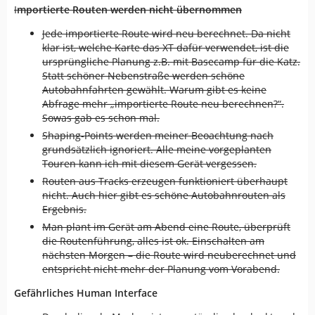
I
mportierte Routen werden nicht übernommen
Jede importierte Route wird neu berechnet. Da nicht
klar ist, welche Karte das XT dafür verwendet, ist die
ursprüngliche Planung z.B. mit Basecamp für die Katz.
Statt schöner Nebenstraße werden schöne
Autobahnfahrten gewählt. Warum gibt es keine
Abfrage mehr „importierte Route neu berechnen?“.
Sowas gab es schon mal.
Shaping-Points werden meiner Beoachtung nach
grundsätzlich ignoriert. Alle meine vorgeplanten
Touren kann ich mit diesem Gerät vergessen.
Routen aus Tracks erzeugen funktioniert überhaupt
nicht. Auch hier gibt es schöne Autobahnrouten als
Ergebnis.
Man plant im Gerät am Abend eine Route, überprüft
die Routenführung, alles ist ok. Einschalten am
nächsten Morgen – die Route wird neuberechnet und
entspricht nicht mehr der Planung vom Vorabend.
Gefährliches Human Interface