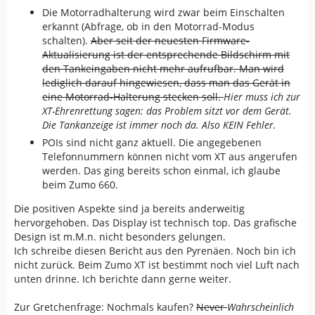
Die Motorradhalterung wird zwar beim Einschalten
erkannt (Abfrage, ob in den Motorrad-Modus
schalten).
Aber seit der neuesten Firmware-
Aktualisierung ist der entsprechende Bildschirm mit
den Tankeingaben nicht mehr aufrufbar. Man wird
lediglich darauf hingewiesen, dass man das Gerät in
eine Motorrad-Halterung stecken soll.
Hier muss ich zur
XT-Ehrenrettung sagen: das Problem sitzt vor dem Gerät.
Die Tankanzeige ist immer noch da. Also KEIN Fehler.
POIs sind nicht ganz aktuell. Die angegebenen
Telefonnummern können nicht vom XT aus angerufen
werden. Das ging bereits schon einmal, ich glaube
beim Zumo 660.
Die positiven Aspekte sind ja bereits anderweitig
hervorgehoben. Das Display ist technisch top. Das grafische
Design ist m.M.n. nicht besonders gelungen.
Ich schreibe diesen Bericht aus den Pyrenäen. Noch bin ich
nicht zurück. Beim Zumo XT ist bestimmt noch viel Luft nach
unten drinne. Ich berichte dann gerne weiter.
Zur Gretchenfrage: Nochmals kaufen?
Never
Wahrscheinlich