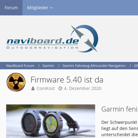
Forum
Mitglieder
NaviBoard Forum
Garmin
Garmin Fahrzeug Allrounder Navigation
GP
Firmware 5.40 ist da
ConiKost
4. Dezember 2020
Garmin feni
Der Schwerpunkt 
liegt auf den Se
unterscheidet di