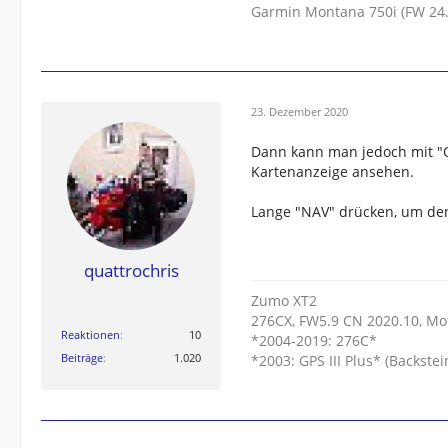
Garmin Montana 750i (FW 24.
23. Dezember 2020
Dann kann man jedoch mit "Q
Kartenanzeige ansehen.
Lange "NAV" drücken, um de
quattrochris
Zumo XT2
276CX, FW5.9 CN 2020.10, Mo
Reaktionen
10
*2004-2019: 276C*
Beiträge
1.020
*2003: GPS III Plus* (Backstein