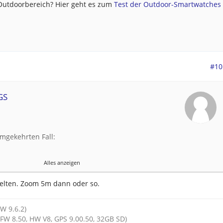
 Outdoorbereich? Hier geht es zum
Test der Outdoor-Smartwatches .
#10
GS
mgekehrten Fall:
n Kreisverkehr zu, es kommt der Bildschirm mit dem
Alles anzeigen
oom ist so groß das man nicht sieht in welche
rt geht.
selten. Zoom 5m dann oder so.
 Fall?
iesem Bidlschirm, wie schon geschrieben, nicht
HW 9.6.2)
FW 8.50, HW V8, GPS 9.00.50, 32GB SD)