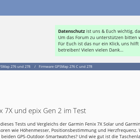
Datenschutz
ist uns & Euch wichtig, 
Um das Forum zu unterstützen bitten w
Für Euch ist das nur ein Klick, uns hil
betreiben! Vielen vielen Dank...
SMap 276 und 278
Firmware GPSMap 276 C und 278
x 7X und epix Gen 2 im Test
dieses Tests und Vergleichs der Garmin Fenix 7X Solar und Garmin
nsoren wie Höhenmesser, Positionsbestimmung und Herzfrequenz.
e beiden GPS-Outdoor-Smartwatches? Und wie gut ist die Taschen