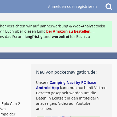
Anmelden oder registrieren
daher verzichten wir auf Bannerwerbung & Web-Analysetools!
ir Euch über diesen Link:
bei Amazon zu bestellen...
.
ft es das Forum
langfristig
und
werbefrei
für Euch zu
Neu von pocketnavigation.de:
Unsere
Camping Navi by POIbase
Android App
kann nun auch mit Victron
Geräten gekoppelt werden um die
Daten in Echtzeit in den Infofeldern
anzuzeigen. Video auf Youtube
 Epix Gen 2
ansehen:
 Was
lampe der