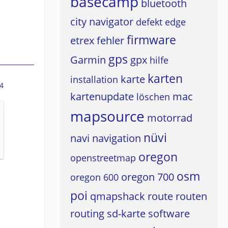
basecamp
bluetooth
city navigator
defekt
edge
firmware
etrex
fehler
gps
Garmin
gpx
hilfe
karten
karte
installation
4
kartenupdate
mac
löschen
mapsource
motorrad
nüvi
navi
navigation
oregon
openstreetmap
osm
oregon 700
oregon 600
poi
qmapshack
route
routen
routing
sd-karte
software