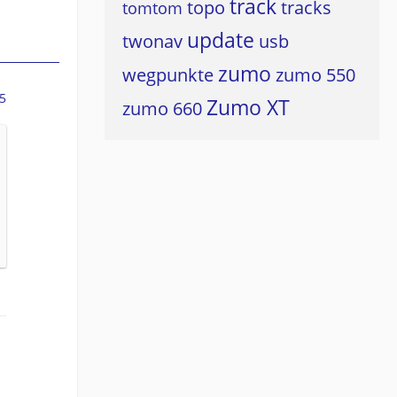
track
topo
tracks
tomtom
update
twonav
usb
zumo
wegpunkte
zumo 550
5
Zumo XT
zumo 660