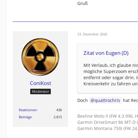
Gruß
23. Dezember 2020
Zitat von Eugen (D)
Mit Verlaub, ich glaube n
mögliche Superzoom ersch
entfernt oder sogar drin.
ConiKost
Kreisverkehr zu fahren und
Moderator
Doch
quattrochris
hat Rec
Reaktionen
436
Beeline Moto II (FW 4.3.996, 
Beiträge
2.815
Garmin DriveSmart 86 MT-D (
Garmin Montana 750i (FW 24.