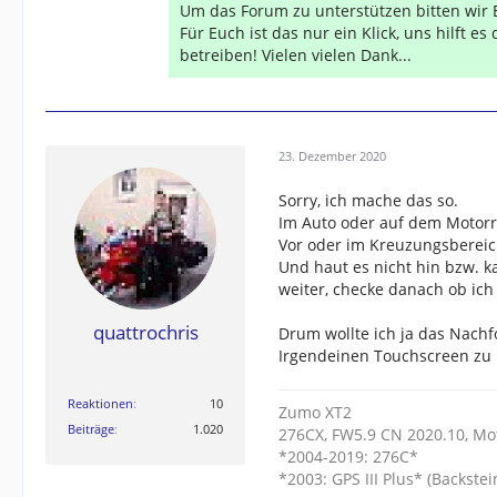
Um das Forum zu unterstützen bitten wir 
Für Euch ist das nur ein Klick, uns hilft e
betreiben! Vielen vielen Dank...
23. Dezember 2020
Sorry, ich mache das so.
Im Auto oder auf dem Motorr
Vor oder im Kreuzungsbereic
Und haut es nicht hin bzw. k
weiter, checke danach ob ich 
quattrochris
Drum wollte ich ja das Nachf
Irgendeinen Touchscreen zu
Reaktionen
10
Zumo XT2
Beiträge
1.020
276CX, FW5.9 CN 2020.10, Mo
*2004-2019: 276C*
*2003: GPS III Plus* (Backstein