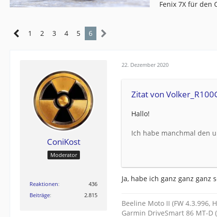
Fenix 7X für den
1
2
3
4
5
6
22. Dezember 2020
Zitat von Volker_R100
Hallo!
Ich habe manchmal den u
ConiKost
Ich fahre auf einen große
Moderator
Abbiegehinweise und der Z
Richtung die dritte Ausfah
Ja, habe ich ganz ganz ganz 
Reaktionen
436
Kennt jemand auch diesen
Beiträge
2.815
Blöd ist halt das man in d
Beeline Moto II (FW 4.3.996, 
zoomen kann
Garmin DriveSmart 86 MT-D (