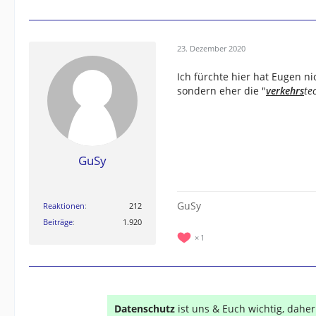
23. Dezember 2020
Ich fürchte hier hat Eugen nic
sondern eher die "
verkehrs
te
GuSy
GuSy
Reaktionen
212
Beiträge
1.920
1
Datenschutz
ist uns & Euch wichtig, dahe