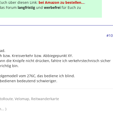
Euch über diesen Link:
bei Amazon zu bestellen...
.
s das Forum
langfristig
und
werbefrei
für Euch zu
#10
ad.
h bzw. Kreisverkehr bzw. Abbiegepunkt XY.
ann die Knöpfe nicht drücken, fahtre ich verkehrstechnisch sicher
richtig bin.
olgemodell vom 276C, das bediene ich blind.
 bedienen bedeutend schwieriger.
toRoute, Velomap, Reitwanderkarte
... )